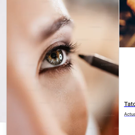
Tat
Actua
végét