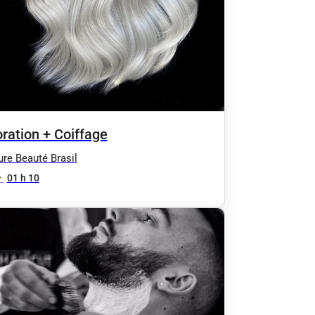
ration + Coiffage
ure Beauté Brasil
•
01 h 10