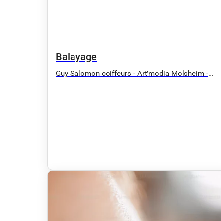
Balayage
Guy Salomon coiffeurs - Art’modia Molsheim -
Expert Coloration Végétale Bio - Coiffeur Visagist