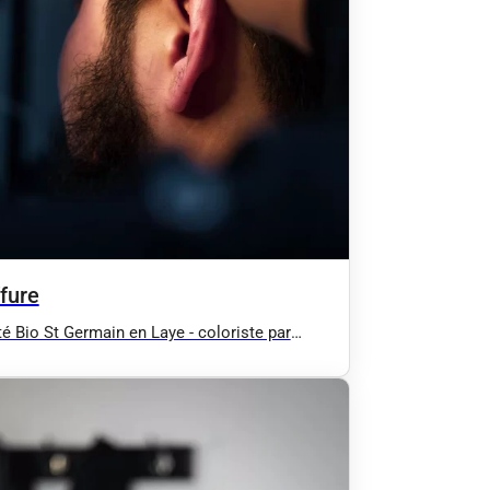
fure
é Bio St Germain en Laye - coloriste par
e - coloration végétale et bio MARCAPAR