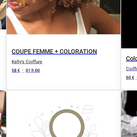
COUPE FEMME + COLORATION
Colo
Kelly’s Coiffure
Coiff
58 €
•
01 h 00
60 €