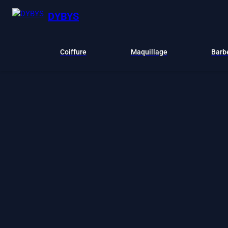
DYBYS
Coiffure
Maquillage
Barb