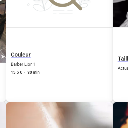
Couleur
Tai
Barber Lior 1
Actua
15.5 €
•
30 min
végét