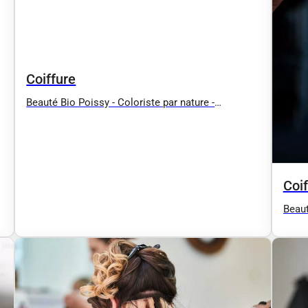
Coiffure
Beauté Bio Poissy - Coloriste par nature -
e
coloration végétale et bio MARCAPAR
Coif
Beaut
natur