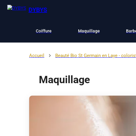
DYBYS
Coiffure
Maquillage
Barb
Accueil
Beauté Bio St Germain en Laye - colori
Maquillage