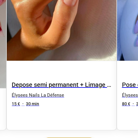
Depose semi permanent + Limage _
Pose 
Durcisseur
Élysees Nails La Défense
Élysees
15 €
•
30 min
80 €
•