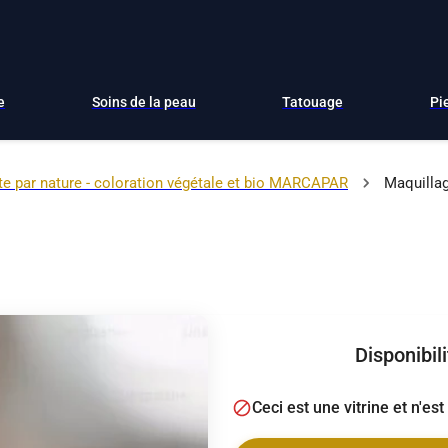
e
Soins de la peau
Tatouage
Pi
ste par nature - coloration végétale et bio MARCAPAR
Maquilla
Disponibil
Ceci est une vitrine et n'es