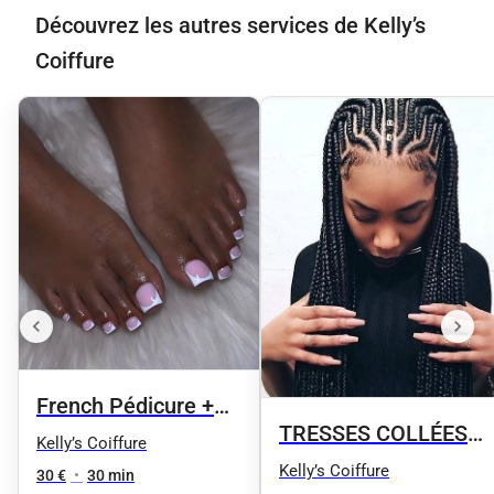
Découvrez les autres services de Kelly’s
Coiffure
French Pédicure +
TRESSES COLLÉES
Vernis semi-
Kelly’s Coiffure
OU TWIST DEMIE-
Kelly’s Coiffure
permanent
30 €
•
30 min