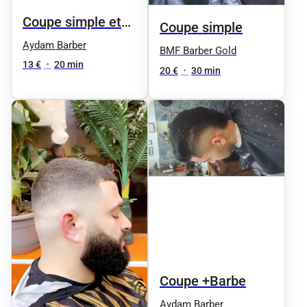
Coupe simple et
Coupe simple
dégradé
Aydam Barber
BMF Barber Gold
13 €
•
20 min
20 €
•
30 min
Coupe +Barbe
Aydam Barber