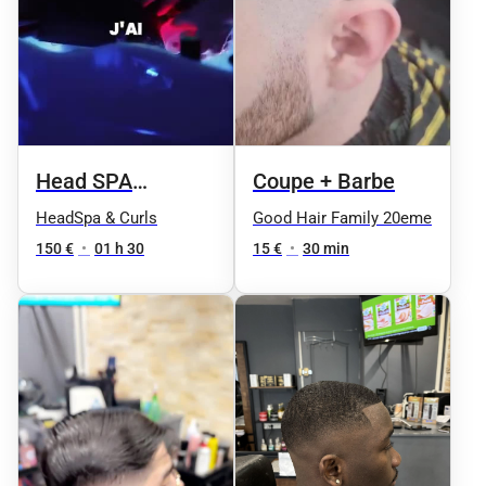
Head SPA
Coupe + Barbe
HOMME soin
HeadSpa & Curls
Good Hair Family 20eme
complet
150 €
•
01 h 30
15 €
•
30 min