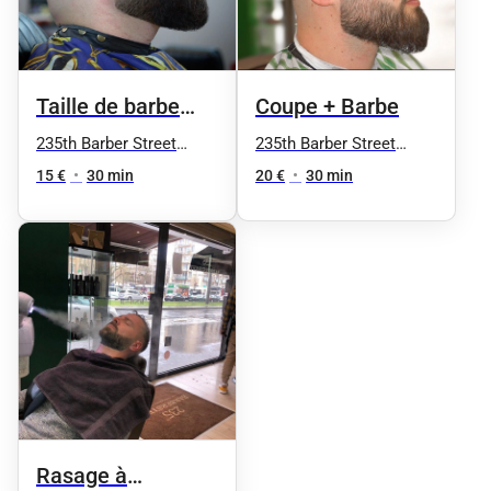
Taille de barbe
Coupe + Barbe
sculptée dégradé
235th Barber Street
235th Barber Street
Nation
Nation
tondeuse
15 €
•
30 min
20 €
•
30 min
Rasage à