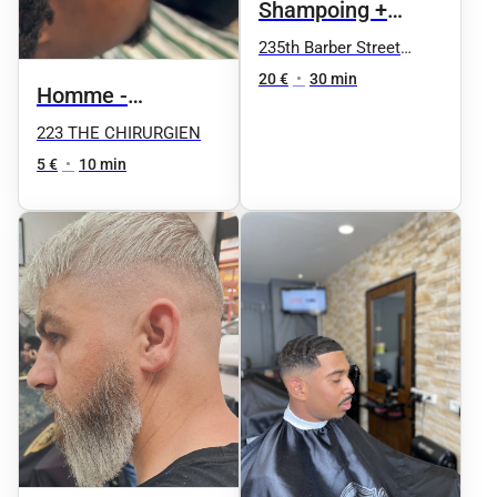
Shampoing +
Coupe + Coiffage
235th Barber Street
Nation
20 €
•
30 min
Homme -
Contours
223 THE CHIRURGIEN
5 €
•
10 min