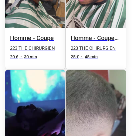
Homme - Coupe
Homme - Coupe
et taille de la
223 THE CHIRURGIEN
223 THE CHIRURGIEN
barbe
20 €
•
30 min
25 €
•
45 min