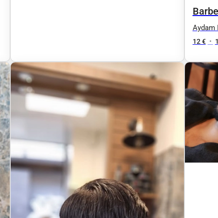
Barbe
Aydam 
12 €
•