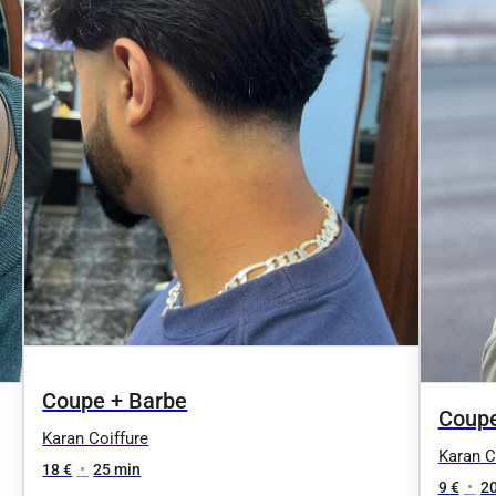
Coupe + Barbe
Coupe
Karan Coiffure
Karan C
18 €
•
25 min
9 €
•
20