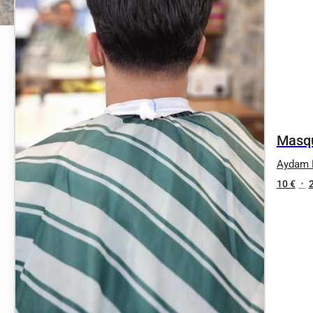
Masqu
Aydam 
10 €
•