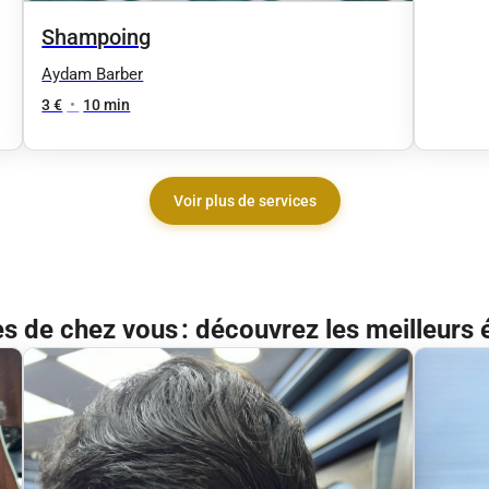
Shampoing
Aydam Barber
3 €
•
10 min
Voir plus de services
ès de chez vous : découvrez les meilleurs 