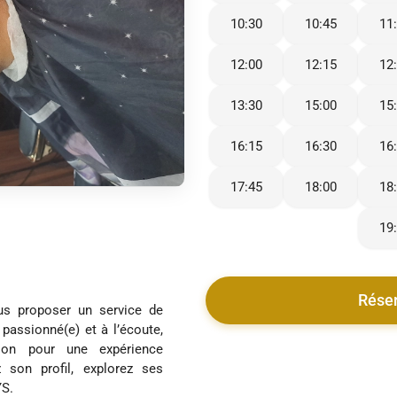
10:30
10:45
11
12:00
12:15
12
13:30
15:00
15
16:15
16:30
16
17:45
18:00
18
19
Rése
us proposer un service de
 passionné(e) et à l’écoute,
tion pour une expérience
 son profil, explorez ses
YS.