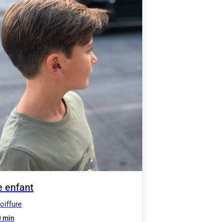
 enfant
oiffure
 min