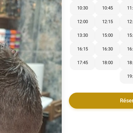
10:30
10:45
11
12:00
12:15
12
13:30
15:00
15
16:15
16:30
16
17:45
18:00
18
19
Rése