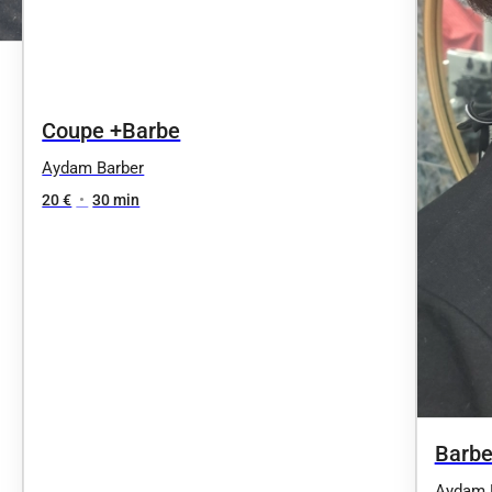
Coupe +Barbe
Aydam Barber
20 €
•
30 min
Barbe
Aydam 