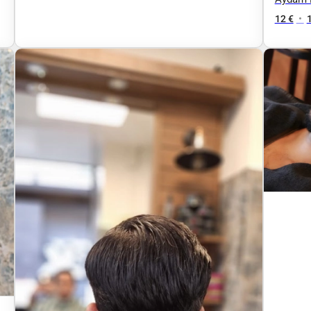
12 €
•