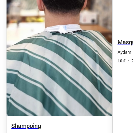
Masqu
Aydam 
10 €
•
Shampoing