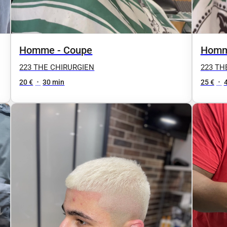
Homme - Coupe
Homme
223 THE CHIRURGIEN
223 TH
20 €
•
30 min
25 €
•