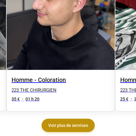
Homme - Coloration
Homme
223 THE CHIRURGIEN
223 TH
35 €
•
01 h 20
25 €
•
Voir plus de services