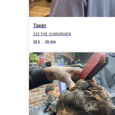
Taper
223 THE CHIRURGIEN
20 €
•
20 min