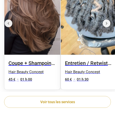
Coupe + Shampoing
Entretien / Retwist
+ Brushing
des locks
Hair Beauty Concept
Hair Beauty Concept
45 €
•
01 h 00
60 €
•
01 h 30
Voir tous les services