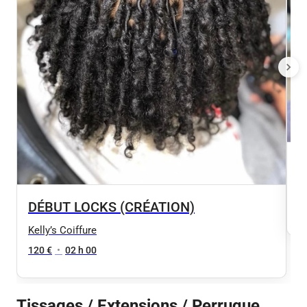
S
Ke
DÉBUT LOCKS (CRÉATION)
8
Kelly’s Coiffure
120 €
•
02 h 00
Tissages / Extensions / Perruque