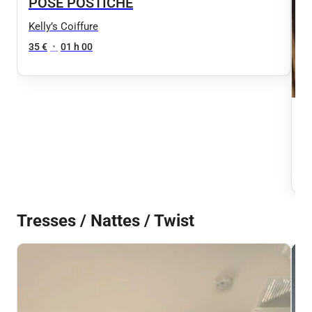
POSE POSTICHE
Kelly’s Coiffure
35 €
•
01 h 00
C
+
Ke
9
Tresses / Nattes / Twist