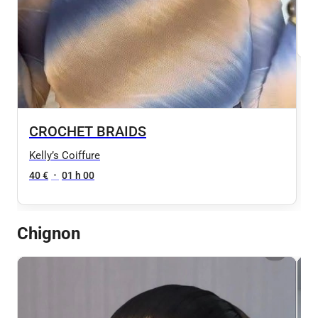
Ke
8
CROCHET BRAIDS
Kelly’s Coiffure
40 €
•
01 h 00
Chignon