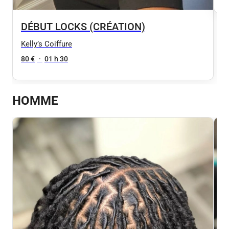
DÉBUT LOCKS (CRÉATION)
Kelly’s Coiffure
80 €
•
01 h 30
HOMME