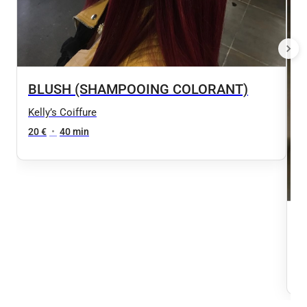
BLUSH (SHAMPOOING COLORANT)
Kelly’s Coiffure
20 €
•
40 min
P
Ke
2