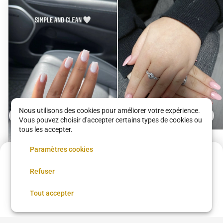
Nous utilisons des cookies pour améliorer votre expérience.
Vous pouvez choisir d'accepter certains types de cookies ou
tous les accepter.
Capsule Vernis Semi
Paramètres cookies
Acompte de
28.5 €
Permanent
LAM Boutique
Refuser
Réservez maintenant, réglez le reste sur place
40 €
•
01 h 00
Manucure
Réserver
Tout accepter
LAM Boutique
15 €
•
01 h 00