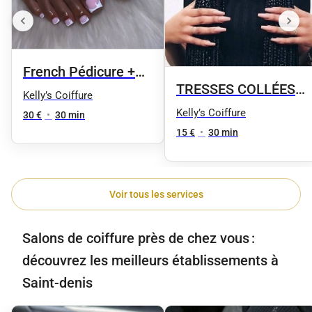
French Pédicure +
TRESSES COLLÉES
Vernis semi-
Kelly’s Coiffure
OU TWIST DEMIE-
Kelly’s Coiffure
permanent
30 €
•
30 min
TÊTE
15 €
•
30 min
Voir tous les services
Salons de coiffure près de chez vous :
découvrez les meilleurs établissements à
Saint-denis