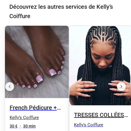
Découvrez les autres services de Kelly’s
Coiffure
French Pédicure +
TRESSES COLLÉES
Vernis semi-
Kelly’s Coiffure
OU TWIST DEMIE-
Kelly’s Coiffure
permanent
30 €
•
30 min