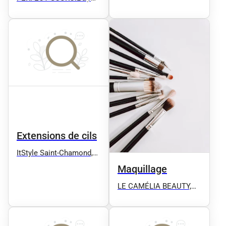
𝐼𝑣𝑎𝑛𝑎
Extensions de cils
ItStyle Saint-Chamond,
épilation définitive,
Maquillage
microblading
LE CAMÉLIA BEAUTY,
Microblading, Candylips,
Microshhading,
Microneedling, Épilation