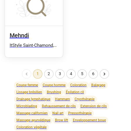
Massage
Mehndi
ItStyle Saint-Chamond,
épilation définitive,
microblading
1
2
3
4
5
6
Coupe femme
Coupe homme
Coloration
Balayage
Lissage brésilien
Brushing
Épilation cil
Drainage lymphatique
Hammam
Cryothérapie
Microblading
Rehaussement de cils
Extension de cils
Massage californien
Nail art
Pressothérapie
Massage ayurvédique
Brow lift
Enveloppement boue
Coloration végétale