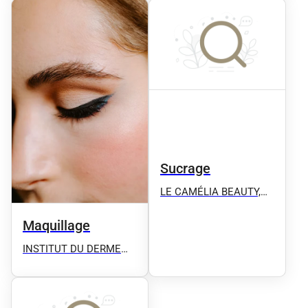
Microneedling, Épilation
Microneedling, Épilation
définitive ect
définitive ect
Sucrage
LE CAMÉLIA BEAUTY,
Microblading, Candylips,
Microshhading,
Maquillage
Microneedling, Épilation
INSTITUT DU DERME
définitive ect
Microblading -
Microneedling - Plasma
Pen - Détatouage -