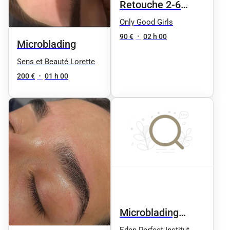
Retouche 2-6
mois
Only Good Girls
90 €
•
02 h 00
Microblading
Sens et Beauté Lorette
200 €
•
01 h 00
Microblading
Sourcils (étude de