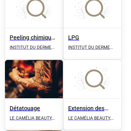
définitive ect
Peeling chimique
LPG
du visage
INSTITUT DU DERME
INSTITUT DU DERME
Microblading -
Microblading -
Microneedling - Plasma
Microneedling - Plasma
Pen - Détatouage -
Pen - Détatouage -
Massage
Massage
Détatouage
Extension des
ongles
LE CAMÉLIA BEAUTY,
LE CAMÉLIA BEAUTY,
Microblading, Candylips,
Microblading, Candylips,
Microshhading,
Microshhading,