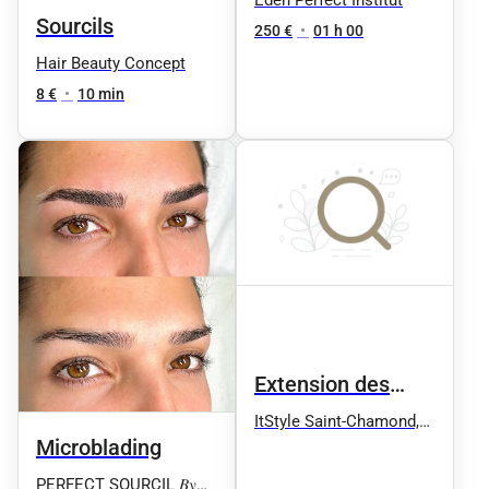
Eden Perfect Institut
Sourcils
la courbe,
250 €
•
01 h 00
Hair Beauty Concept
épilation, morpho-
8 €
•
10 min
correction) + 2
retouches offertes
Extension des
ongles
ItStyle Saint-Chamond,
Microblading
épilation définitive,
microblading
PERFECT SOURCIL 𝐵𝑦