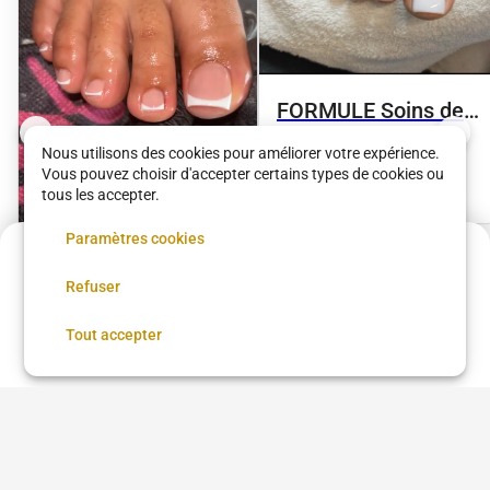
FORMULE Soins des
pieds + vsp
Ina Nails
Nous utilisons des cookies pour améliorer votre expérience.
Vous pouvez choisir d'accepter certains types de cookies ou
41 €
•
01 h 30
tous les accepter.
Paramètres cookies
Acompte de
27 €
Refuser
Réservez maintenant, réglez le reste sur place
FORMULE Soin des
Réserver
pieds + french sur
Tout accepter
Ina Nails
ongles naturels
50 €
•
01 h 50
Voir plus dans
Villemomble