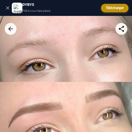
DYBYS
Télécharger
Prêt à vous faire plaisir.