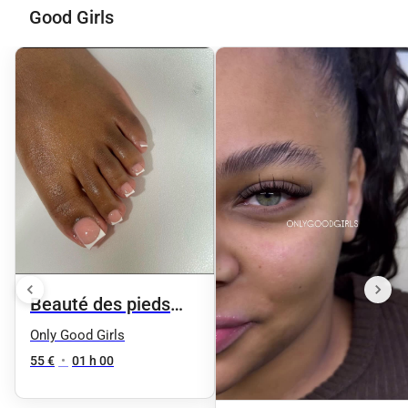
Good Girls
Beauté des pieds
(gommage/masque
Only Good Girls
/cuticule )
55 €
•
01 h 00