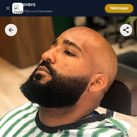
DYBYS
Télécharger
Prêt à vous faire plaisir.