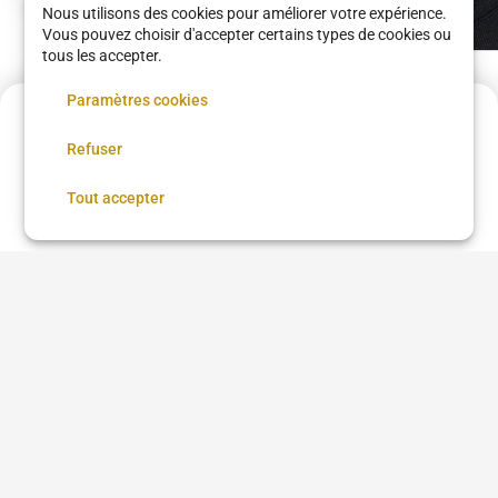
Nous utilisons des cookies pour améliorer votre expérience.
Vous pouvez choisir d'accepter certains types de cookies ou
tous les accepter.
FOXEEYS VOLUME
Paramètres cookies
RUSSE L ou M
KMLASHES
Acompte de
6 €
Refuser
80 €
•
01 h 30
Réservez maintenant, réglez le reste sur place
Réserver
Tout accepter
Voir plus dans
Paris
Taille de barbe
Dégradé de barbe
Rasage traditionnel
Coloration de barbe
Skin fade
Entretien barbe courte
Teinture de barbe
Entretien barbe longue
Taille de moustache
Questions fréquentes