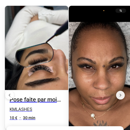
Pose faite par moi
suivie d’une dépose
KMLASHES
10 €
•
30 min