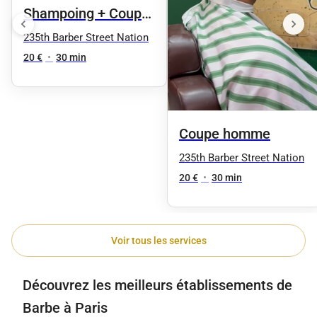
Shampoing + Coupe
+ Coiffage
235th Barber Street Nation
20 €
•
30 min
Coupe homme
235th Barber Street Nation
20 €
•
30 min
Voir tous les services
Découvrez les meilleurs établissements de
Barbe à Paris