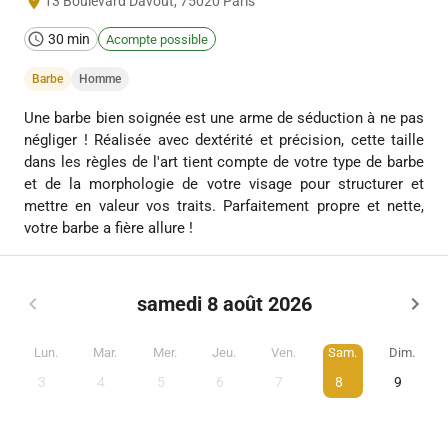
13 Boulevard Davout
,
75020
Paris
30 min
Acompte possible
Barbe
Homme
Une barbe bien soignée est une arme de séduction à ne pas
négliger ! Réalisée avec dextérité et précision, cette taille
dans les règles de l'art tient compte de votre type de barbe
et de la morphologie de votre visage pour structurer et
mettre en valeur vos traits. Parfaitement propre et nette,
votre barbe a fière allure !
samedi 8 août 2026
Lun.
Mar.
Mer.
Jeu.
Ven.
Sam.
Dim.
3
4
5
6
7
8
9