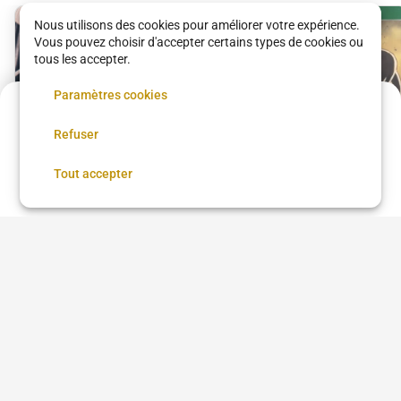
Nous utilisons des cookies pour améliorer votre expérience.
Vous pouvez choisir d'accepter certains types de cookies ou
tous les accepter.
Paramètres cookies
Acompte de
25 €
Refuser
Réservez maintenant, réglez le reste sur place
Réserver
Tout accepter
Shampoing + Coupe
+ Coiffage
235th Barber Street Nation
20 €
•
30 min
Coupe homme