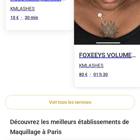
suivie d’une dépose
KMLASHES
10 €
•
30 min
FOXEEYS VOLUME
RUSSE L ou M
KMLASHES
80 €
•
01 h 30
Voir tous les services
Découvrez les meilleurs établissements de
Maquillage à Paris