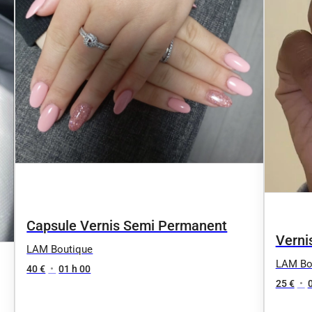
Capsule Vernis Semi Permanent
Verni
LAM Boutique
LAM Bo
40 €
•
01 h 00
25 €
•