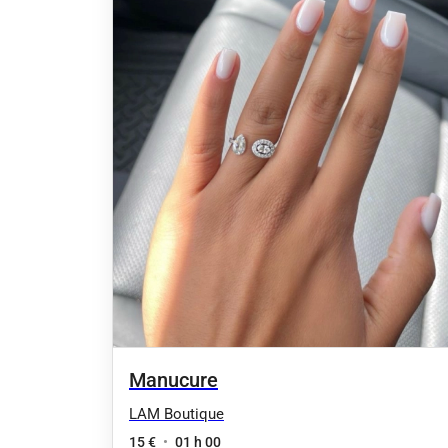
Manucure
LAM Boutique
15 €
•
01 h 00