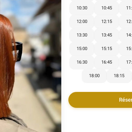
10:30
10:45
11
12:00
12:15
12
13:30
13:45
14
15:00
15:15
15
16:30
16:45
17
18:00
18:15
Rése