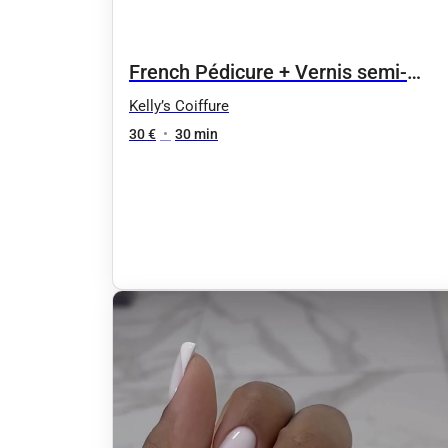
French Pédicure + Vernis semi-
permanent
Kelly’s Coiffure
30 €
•
30 min