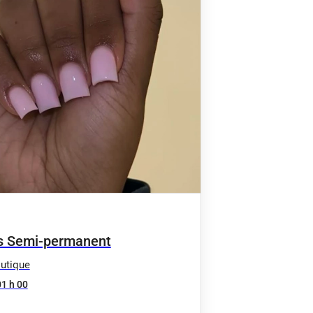
s Semi-permanent
utique
01 h 00