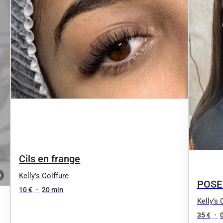
Cils en frange
Kelly’s Coiffure
POSE
10 €
•
20 min
Kelly’s 
35 €
•