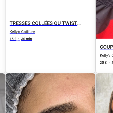
TRESSES COLLÉES OU TWIST
DEMIE-TÊTE
Kelly’s Coiffure
15 €
•
30 min
COUP
Kelly’s 
25 €
•