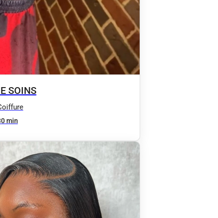
E SOINS
Coiffure
30 min