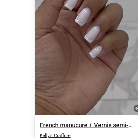
French manucure + Vernis semi-
permanent 3D OU Caméléon
Kelly’s Coiffure