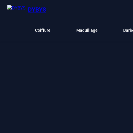
DYBYS
Coiffure
Maquillage
Barb