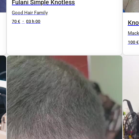
Fulani Simple Knotless
Good Hair Family
70 €
•
03 h 00
Kno
Mack
100 €