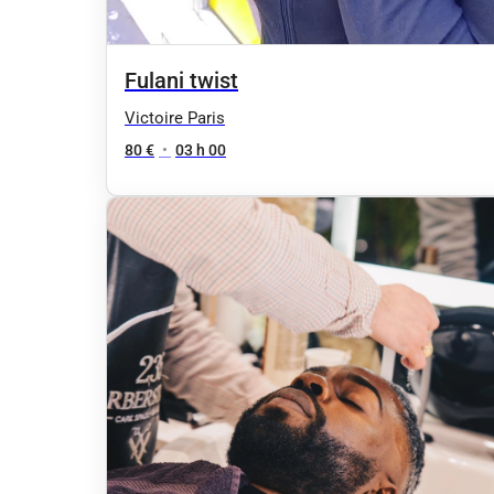
Fulani twist
Victoire Paris
80 €
•
03 h 00