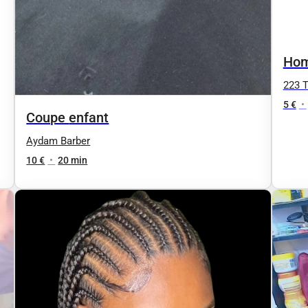
Hom
223 
5 €
•
Coupe enfant
Aydam Barber
10 €
•
20 min