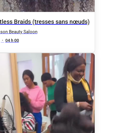
tless Braids (tresses sans nœuds)
son Beauty Saloon
•
04 h 00