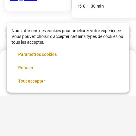
TÊTE
15 €
•
30 min
Nous utilisons des cookies pour améliorer votre expérience.
Voir plus dans
Saint-Denis
Vous pouvez choisir d'accepter certains types de cookies ou
tous les accepter.
Coupe femme
Coupe homme
Coloration
Brushing
Paramètres cookies
Balayage
Lissage brésilien
Coiffure afro
15.5 €
Coiffure afro à proximité
Chignon
Taper
Low Taper
Refuser
Annulation possible
Coloration cheveux
Teinture cheveux
Barbe
Coiffeur
Réserver
Barbier
Coiffure beauté Brasil
Tout accepter
Questions fréquentes
Qu'est-ce que DYBYS ?
Comment prendre rendez-vous sur DYBYS ?