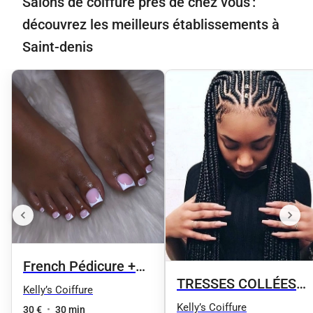
Salons de coiffure près de chez vous :
découvrez les meilleurs établissements à
Saint-denis
French Pédicure +
TRESSES COLLÉES
Vernis semi-
Kelly’s Coiffure
OU TWIST DEMIE-
Kelly’s Coiffure
permanent
30 €
•
30 min