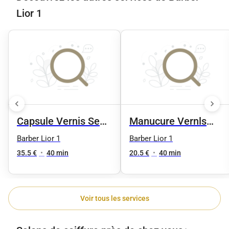
Lior 1
Capsule Vernis Semi
Manucure Vernls
Permanent
Normal
Barber Lior 1
Barber Lior 1
35.5 €
•
40 min
20.5 €
•
40 min
Voir tous les services