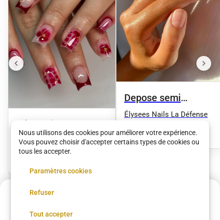
Depose semi
permanent + Limage
Élysees Nails La Défense
Décoration 1 ongle
_ Durcisseur
15 €
•
30 min
Nous utilisons des cookies pour améliorer votre expérience.
Élysees Nails La Défense
Vous pouvez choisir d'accepter certains types de cookies ou
tous les accepter.
2 €
•
30 min
Paramètres cookies
Refuser
Annulation possible
Voir plus dans
Poissy
Réserver
Tout accepter