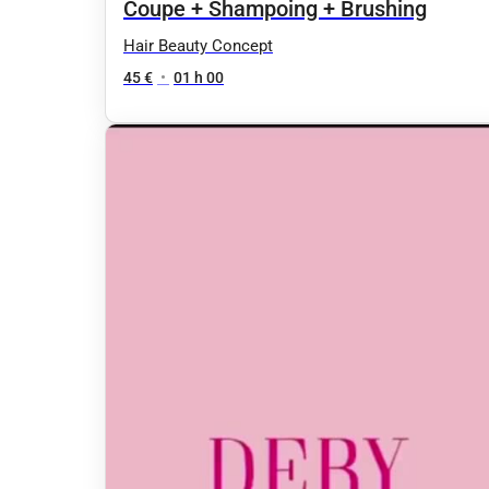
Coupe + Shampoing + Brushing
Hair Beauty Concept
45 €
•
01 h 00