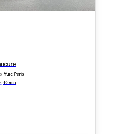
ucure
iffure Paris
•
40 min