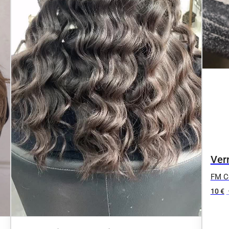
Ver
FM Co
10 €