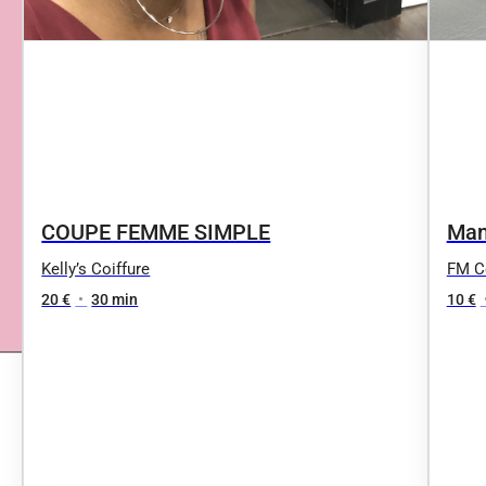
Man
COUPE FEMME SIMPLE
FM Co
Kelly’s Coiffure
10 €
20 €
•
30 min