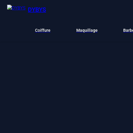
DYBYS
Coiffure
Maquillage
Barb