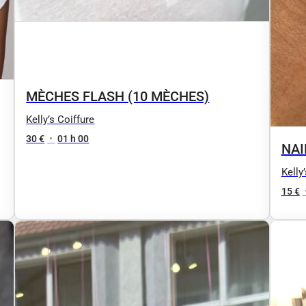
MÈCHES FLASH (10 MÈCHES)
Kelly’s Coiffure
30 €
•
01 h 00
NAI
Kelly
15 €