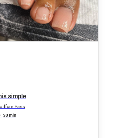
nis simple
iffure Paris
•
30 min