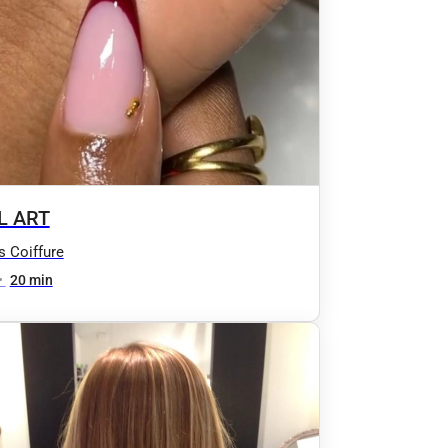
L ART
’s Coiffure
•
20 min