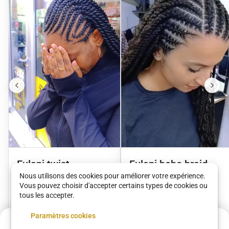
Fulani twist
Fulani boho braid
Nous utilisons des cookies pour améliorer votre expérience.
Victoire Paris
Victoire Paris
Vous pouvez choisir d'accepter certains types de cookies ou
tous les accepter.
80 €
•
03 h 00
90 €
•
04 h 00
Paramètres cookies
Acompte de
6 €