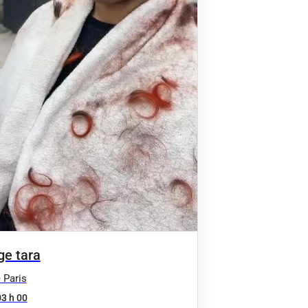
ge tara
 Paris
03 h 00