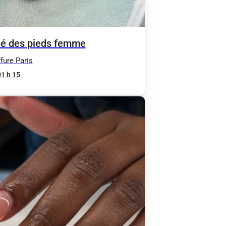
é des pieds femme
fure Paris
01 h 15