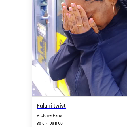
Fulani twist
Victoire Paris
80 €
•
03 h 00