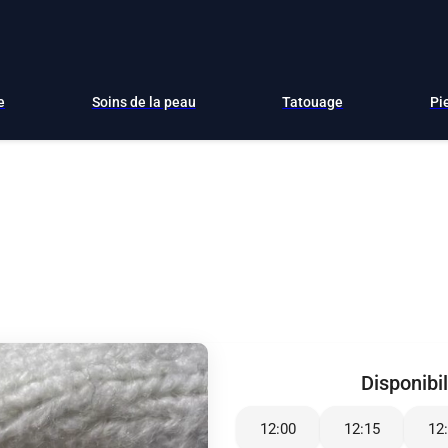
e
Soins de la peau
Tatouage
Pi
Disponibil
12:00
12:15
12