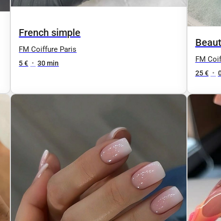
French simple
Beaut
FM Coiffure Paris
FM Coif
5 €
•
30 min
25 €
•