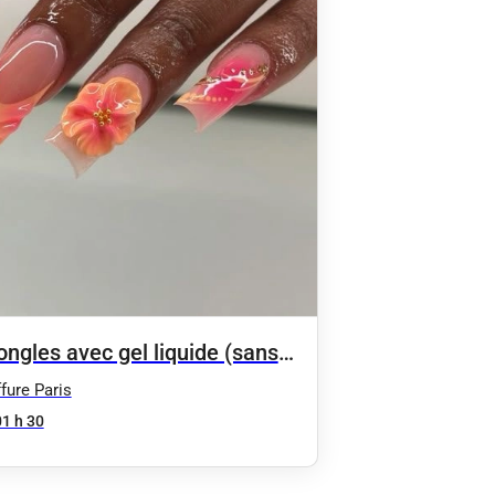
ongles avec gel liquide (sans
)
fure Paris
01 h 30