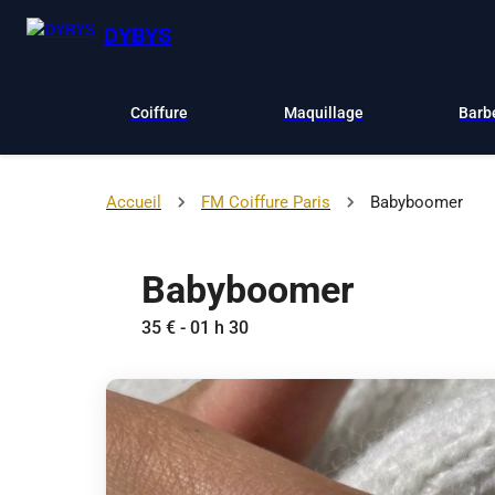
DYBYS
Coiffure
Maquillage
Barb
Accueil
FM Coiffure Paris
Babyboomer
Babyboomer
35 € - 01 h 30