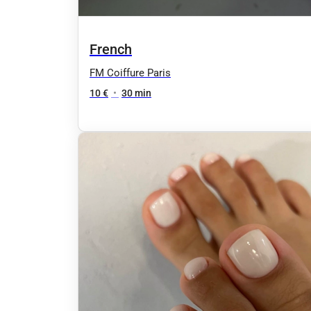
French
FM Coiffure Paris
10 €
•
30 min