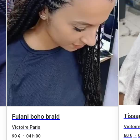
Tissa
Fulani boho braid
Victoire
Victoire Paris
60 €
•
90 €
•
04 h 00