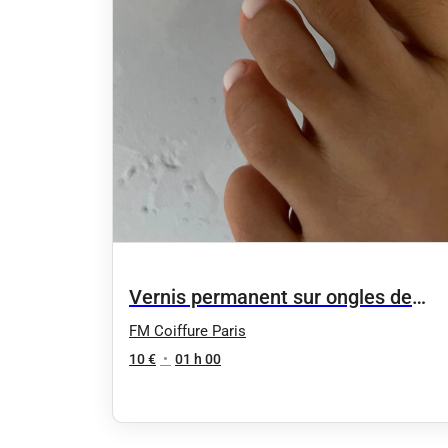
Vernis permanent sur ongles de
pieds
FM Coiffure Paris
10 €
•
01 h 00