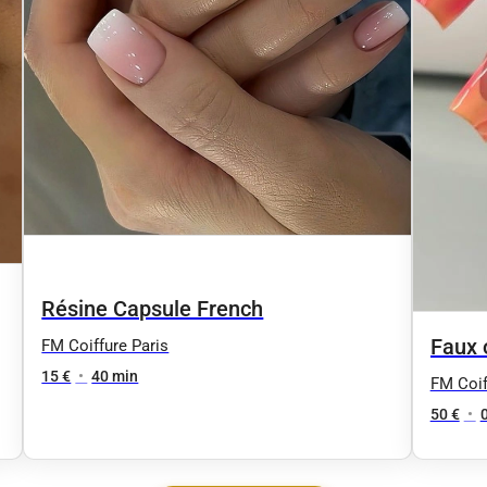
Résine Capsule French
Faux 
FM Coiffure Paris
15 €
•
40 min
vernis
FM Coif
50 €
•