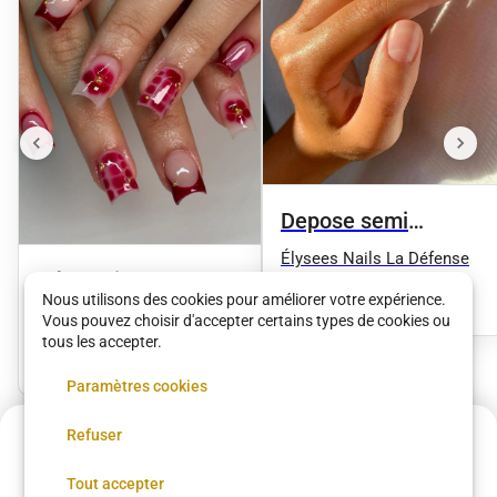
Depose semi
permanent + Limage
Élysees Nails La Défense
Décoration 1 ongle
_ Durcisseur
15 €
•
30 min
Nous utilisons des cookies pour améliorer votre expérience.
Élysees Nails La Défense
Vous pouvez choisir d'accepter certains types de cookies ou
tous les accepter.
2 €
•
30 min
Paramètres cookies
Refuser
Annulation possible
Voir plus dans
Poissy
Réserver
Tout accepter