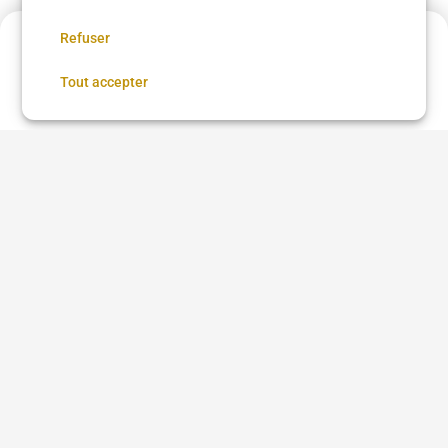
65 €
•
02 h 30
Refuser
Annulation possible
Réserver
Tout accepter
Voir plus dans
Molsheim
Questions fréquentes
Qu'est-ce que DYBYS ?
Comment prendre rendez-vous sur DYBYS ?
Est-ce que je dois payer en ligne sur DYBYS ?
Comment gérer mes rendez-vous sur DYBYS ?
Comment faire une publication sur DYBYS ?