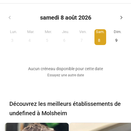
samedi 8 août 2026
Lun.
Mar.
Mer.
Jeu.
Ven.
Sam.
Dim.
3
4
5
6
7
8
9
Aucun créneau disponible pour cette date
Essayez une autre date
Découvrez les meilleurs établissements de
undefined à Molsheim