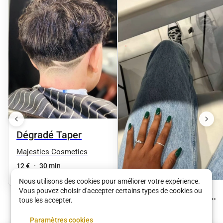
Dégradé Taper
Majestics Cosmetics
12 €
•
30 min
Nous utilisons des cookies pour améliorer votre expérience.
Vous pouvez choisir d'accepter certains types de cookies ou
Extension chablon +
tous les accepter.
vsp | Couleur unie
Majestics Cosmetics
Paramètres cookies