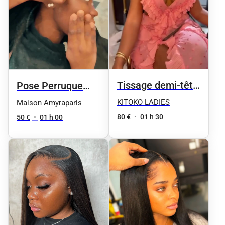
Tissage demi-tête
Pose Perruque
BARBIE
Classique
KITOKO LADIES
Maison Amyraparis
80 €
•
01 h 30
50 €
•
01 h 00