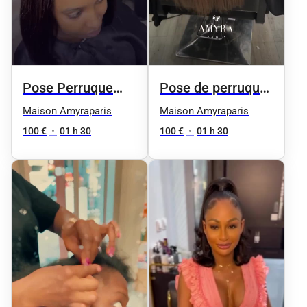
Pose Perruque
Pose de perruque
360/ Full lACE
lace ( perruque
Maison Amyraparis
Maison Amyraparis
provenant pas de
100 €
•
01 h 30
100 €
•
01 h 30
chez amyraparis)
customisation
comprise