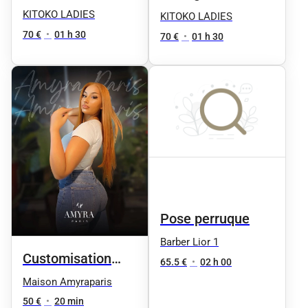
PERRUQUE
+4 tresses
KITOKO LADIES
KITOKO LADIES
70 €
•
01 h 30
70 €
•
01 h 30
Pose perruque
Barber Lior 1
Customisation
65.5 €
•
02 h 00
Lace
Maison Amyraparis
50 €
•
20 min