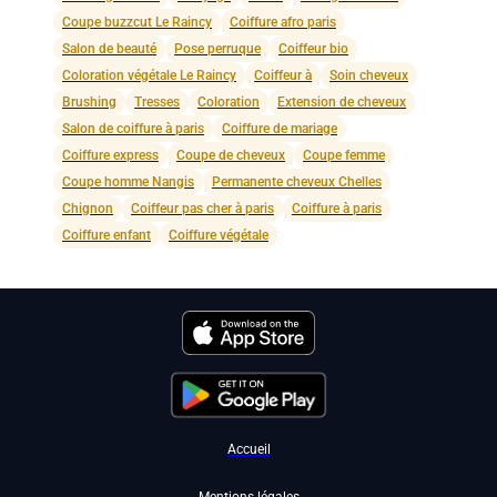
Coupe buzzcut Le Raincy
Coiffure afro paris
Salon de beauté
Pose perruque
Coiffeur bio
Coloration végétale Le Raincy
Coiffeur à
Soin cheveux
Brushing
Tresses
Coloration
Extension de cheveux
Salon de coiffure à paris
Coiffure de mariage
Coiffure express
Coupe de cheveux
Coupe femme
Coupe homme Nangis
Permanente cheveux Chelles
Chignon
Coiffeur pas cher à paris
Coiffure à paris
Coiffure enfant
Coiffure végétale
Accueil