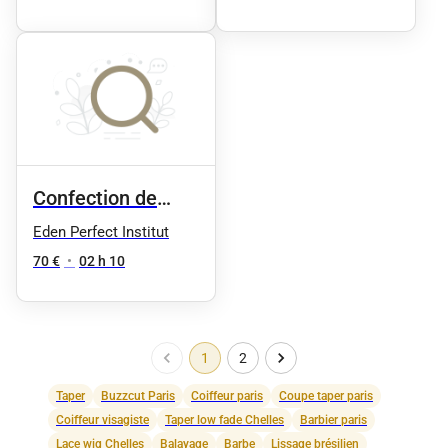
Confection de
perruque ouverte
Eden Perfect Institut
lace wig
70 €
•
02 h 10
1
2
Taper
Buzzcut Paris
Coiffeur paris
Coupe taper paris
Coiffeur visagiste
Taper low fade Chelles
Barbier paris
Lace wig Chelles
Balayage
Barbe
Lissage brésilien