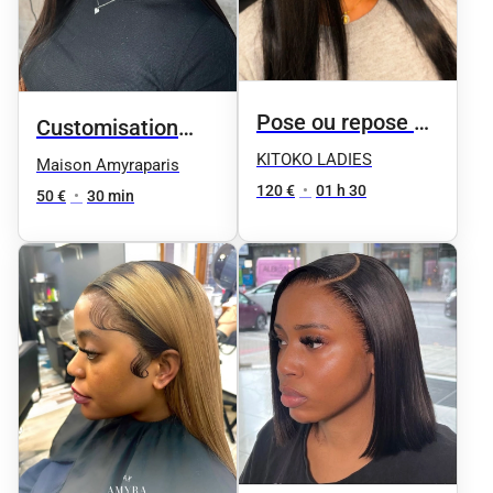
Pose ou repose de
Customisation
perruque LAGOS
Lace Frontale
KITOKO LADIES
Maison Amyraparis
HAIRLINE
120 €
•
01 h 30
50 €
•
30 min