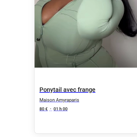
Ponytail avec frange
Maison Amyraparis
80 €
•
01 h 00