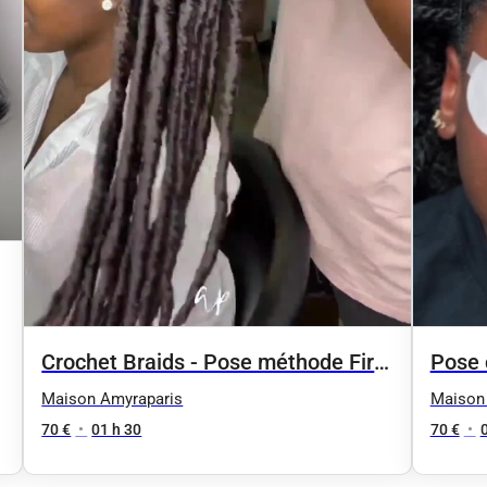
Crochet Braids - Pose méthode First
Pose c
Line
Maison Amyraparis
Maison
70 €
•
01 h 30
70 €
•