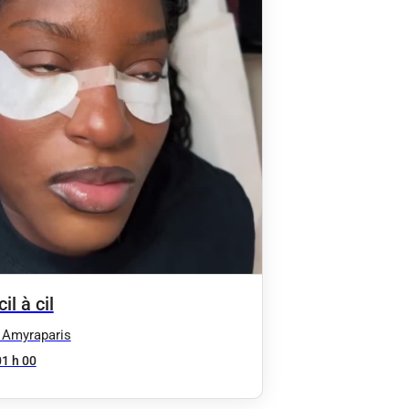
il à cil
 Amyraparis
01 h 00