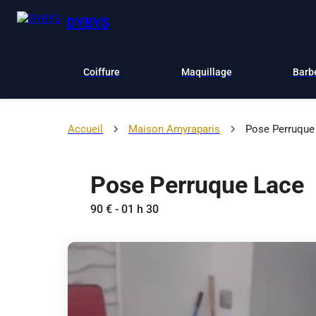
DYBYS
Coiffure
Maquillage
Barb
Accueil
Maison Amyraparis
Pose Perruque
Pose Perruque Lace
90 € - 01 h 30