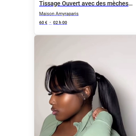
Tissage Ouvert avec des mèches
neuves
Maison Amyraparis
60 €
•
02 h 00