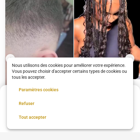
Nous utilisons des cookies pour améliorer votre expérience.
Vous pouvez choisir d'accepter certains types de cookies ou
tous les accepter.
Fulani Trial Knotless
Paramètres cookies
Acompte de
30 €
Good Hair Family 20eme
Refuser
Réservez maintenant, réglez le reste sur place
Coupe + Barbe
80 €
•
03 h 00
Réserver
Tout accepter
Good Hair Family 20eme
15 €
•
30 min