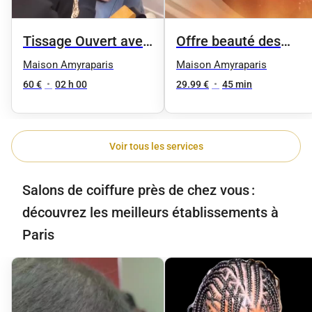
Tissage Ouvert avec
Offre beauté des
des mèches neuves
pieds femme
Maison Amyraparis
Maison Amyraparis
60 €
•
02 h 00
29.99 €
•
45 min
Voir tous les services
Salons de coiffure près de chez vous :
découvrez les meilleurs établissements à
Paris