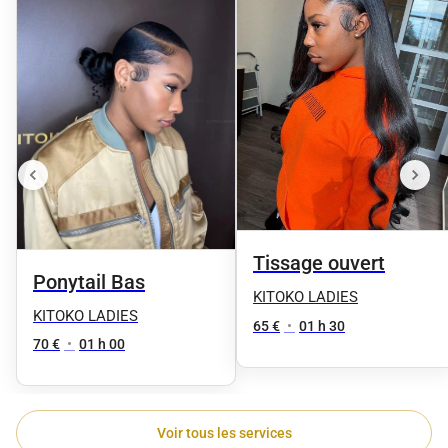
Tissage ouvert
Ponytail Bas
KITOKO LADIES
KITOKO LADIES
65 €
•
01 h 30
70 €
•
01 h 00
Voir tous les services