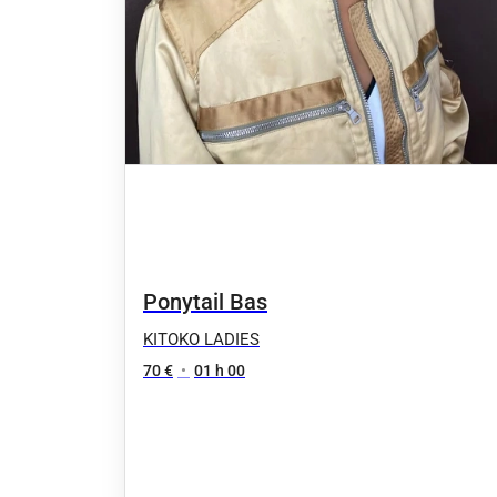
Ponytail Bas
KITOKO LADIES
70 €
•
01 h 00