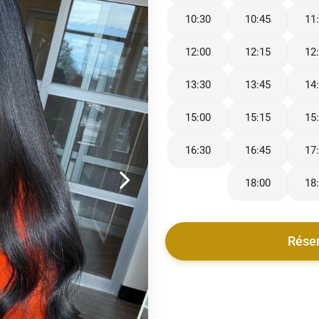
10:30
10:45
11
12:00
12:15
12
13:30
13:45
14
15:00
15:15
15
16:30
16:45
17
18:00
18
Rése