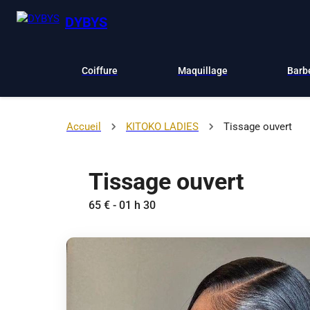
DYBYS
Coiffure
Maquillage
Barb
Accueil
KITOKO LADIES
Tissage ouvert
Tissage ouvert
65 € - 01 h 30