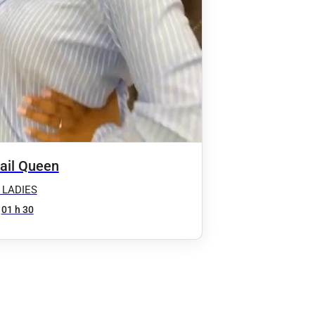
ail Queen
 LADIES
01 h 30