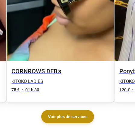
CORNROWS DEB's
Ponyt
KITOKO LADIES
KITOKO
75 €
•
01 h 30
120 €
•
Voir plus de services