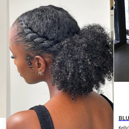
BLU
Kelly