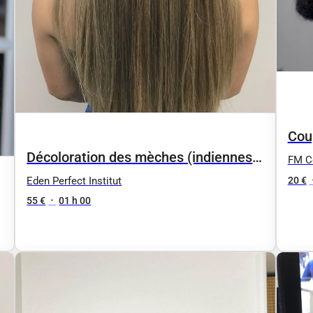
Cou
Décoloration des mèches (indiennes
FM Co
ou brésilienne) +shampoing + soin par
20 €
Eden Perfect Institut
paquet
55 €
•
01 h 00