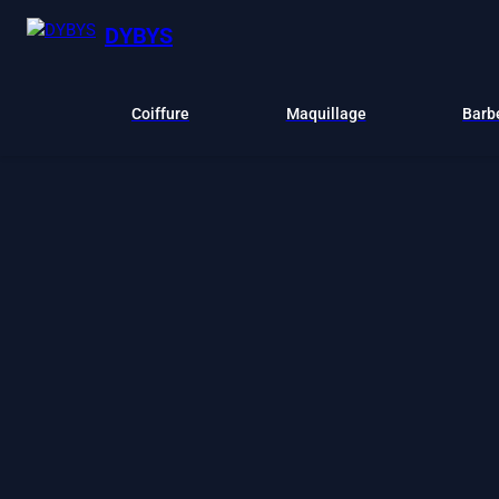
DYBYS
Coiffure
Maquillage
Barb