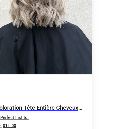
oloration Tête Entière Cheveux
rts
Perfect Institut
•
01 h 00