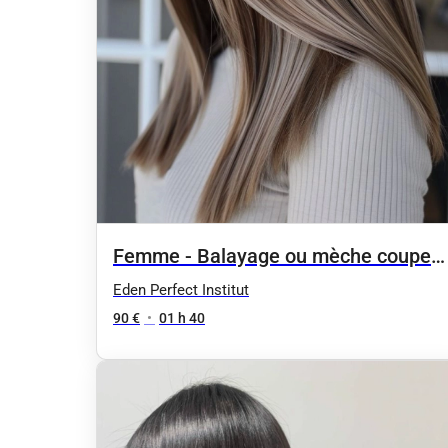
Femme - Balayage ou mèche coupe
simple brush
Eden Perfect Institut
90 €
•
01 h 40