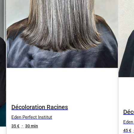
Décoloration Racines
Déc
Eden Perfect Institut
Cou
Eden 
35 €
•
30 min
45 €