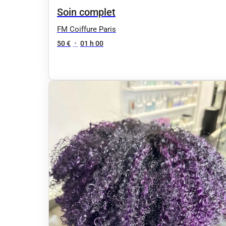
Soin complet
FM Coiffure Paris
50 €
•
01 h 00