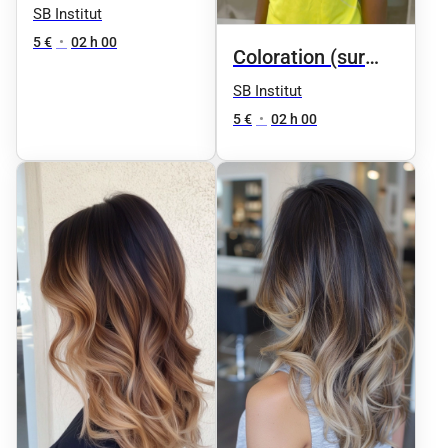
demi tête ( sur
SB Institut
devis)
5 €
•
02 h 00
Coloration (sur
devis)
SB Institut
5 €
•
02 h 00