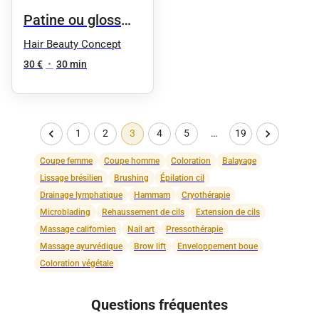
Patine ou gloss
capillaire
Hair Beauty Concept
30 €
•
30 min
1
2
3
4
5
…
19
Coupe femme
Coupe homme
Coloration
Balayage
Lissage brésilien
Brushing
Épilation cil
Drainage lymphatique
Hammam
Cryothérapie
Microblading
Rehaussement de cils
Extension de cils
Massage californien
Nail art
Pressothérapie
Massage ayurvédique
Brow lift
Enveloppement boue
Coloration végétale
Questions fréquentes