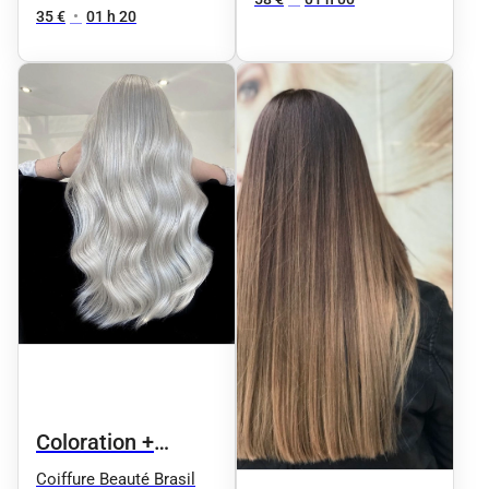
35 €
•
01 h 20
Coloration +
Coiffage
Coiffure Beauté Brasil