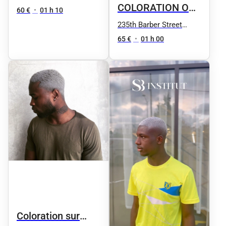
COLORATION OU
60 €
•
01 h 10
DÉCOLORATION
235th Barber Street
Nation
Cheveux longs
65 €
•
01 h 00
Coloration sur