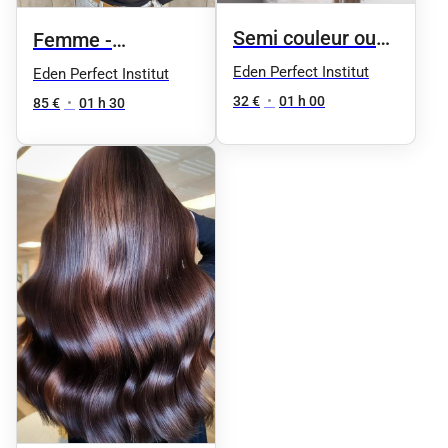
Semi couleur ou
Femme -
shampoing
Balayage ou
Eden Perfect Institut
Eden Perfect Institut
colorant
mèche+
32 €
•
01 h 00
85 €
•
01 h 30
shampoing
brushing cheveux
courts + patine