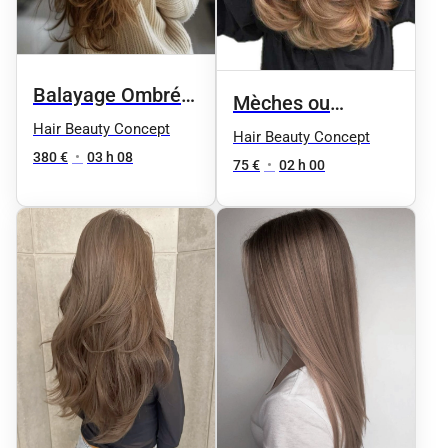
Balayage Ombré
Mèches ou
hair cheveux longs
Hair Beauty Concept
balayage
Hair Beauty Concept
380 €
•
03 h 08
75 €
•
02 h 00