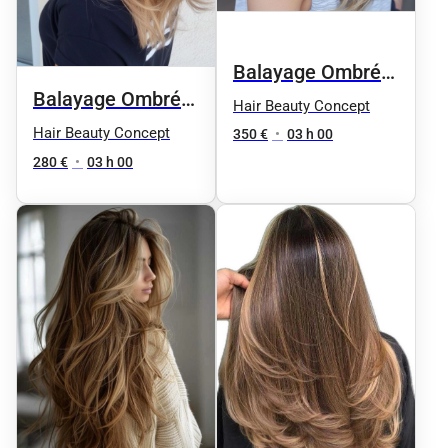
Balayage Ombré
Balayage Ombré
hair cheveux mi
Hair Beauty Concept
Hair cheveux
longs
Hair Beauty Concept
350 €
•
03 h 00
court
280 €
•
03 h 00