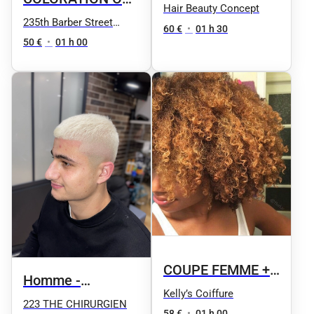
végétale
Hair Beauty Concept
DÉCOLORATION
235th Barber Street
60 €
•
01 h 30
Nation
Cheveux mi-longs
50 €
•
01 h 00
COUPE FEMME +
Homme -
COLORATION
Kelly’s Coiffure
Coloration
223 THE CHIRURGIEN
58 €
•
01 h 00