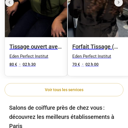
Tissage ouvert avec
Forfait Tissage (
frange
Coupe )
Eden Perfect Institut
Eden Perfect Institut
80 €
•
02 h 30
70 €
•
02 h 00
Voir tous les services
Salons de coiffure près de chez vous :
découvrez les meilleurs établissements à
Paris