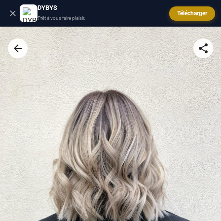
DYBYS
Télécharger
Prêt à vous faire plaisir.