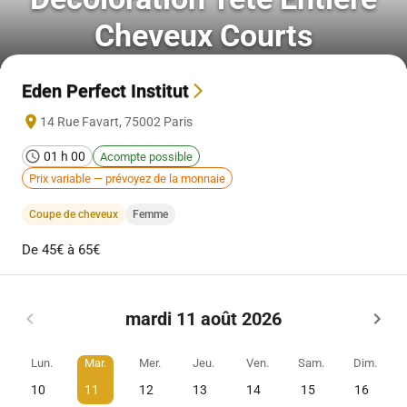
Cheveux Courts
Eden Perfect Institut
14 Rue Favart
,
75002
Paris
01 h 00
Acompte possible
Prix variable — prévoyez de la monnaie
Coupe de cheveux
Femme
De 45€ à 65€
mardi 11 août 2026
Lun.
Mar.
Mer.
Jeu.
Ven.
Sam.
Dim.
10
11
12
13
14
15
16