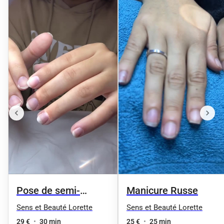
Pose de semi-
Manicure Russe
permanant
Sens et Beauté Lorette
Sens et Beauté Lorette
29 €
•
30 min
25 €
•
25 min