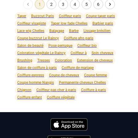
1
2
3
4
5
6
Taper
Buzzcut Paris
Coiffeur paris
Coupe taper paris
Coiffeur visagiste
Taper low fade Chelles
Barbier paris
Lace wig Chelles
Balayage
Barbe
Lissage brésilien
Coupe buzzcut Le Raincy
Coiffure afro paris
Salon de beauté
Pose perruque
Coiffeur bio
Coloration végétale Le Raincy
Coiffeur à
Soin cheveux
Brushing
Tresses
Coloration
Extension de cheveux
Salon de coiffure à paris
Coiffure de mariage
Coiffure express
Coupe de cheveux
Coupe femme
Coupe homme Nangis
Permanente cheveux Chelles
Chignon
Coiffeur pas cher à paris
Coiffure à paris
Coiffure enfant
Coiffure végétale