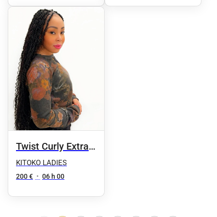
masque adapté à
la nature de la
peau
Twist Curly Extra
longue
KITOKO LADIES
200 €
•
06 h 00