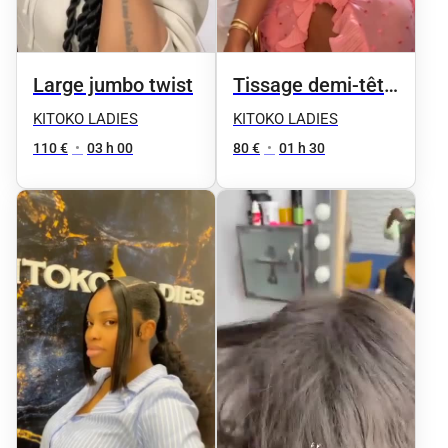
Large jumbo twist
Tissage demi-tête
BARBIE
KITOKO LADIES
KITOKO LADIES
110 €
•
03 h 00
80 €
•
01 h 30