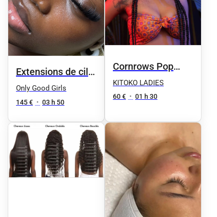
Cornrows Pop
Extensions de cils
Smoke
KITOKO LADIES
+ gainage vsp +
Only Good Girls
60 €
•
01 h 30
beauté des pieds
145 €
•
03 h 50
vsp