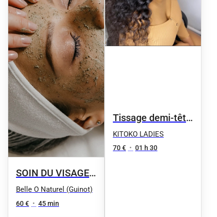
Tissage demi-tête
+4 tresses
KITOKO LADIES
70 €
•
01 h 30
SOIN DU VISAGE
Eclat express :
Belle O Naturel (Guinot)
Gommage et
60 €
•
45 min