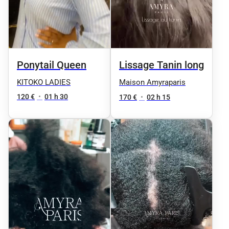
Ponytail Queen
Lissage Tanin long
KITOKO LADIES
Maison Amyraparis
120 €
•
01 h 30
170 €
•
02 h 15