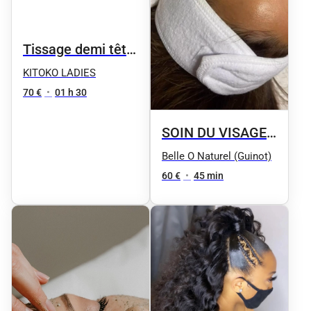
Tissage demi tête
nattes collées
KITOKO LADIES
70 €
•
01 h 30
SOIN DU VISAGE
// Eclat express :
Belle O Naturel (Guinot)
Gommage et
60 €
•
45 min
masque adapté à
la nature de la
peau