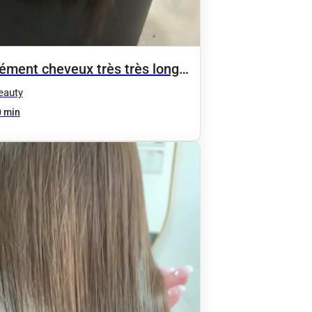
ément cheveux très très long
ais
eauty
 min