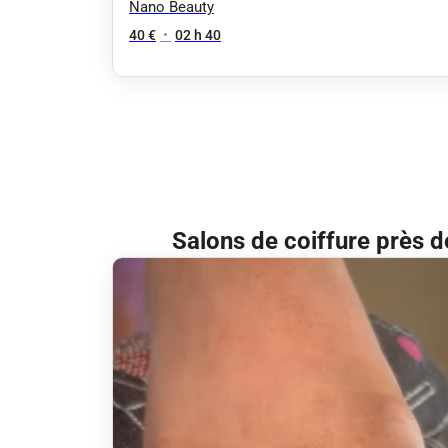
Nano Beauty
40 €
•
02 h 40
Salons de coiffure près d