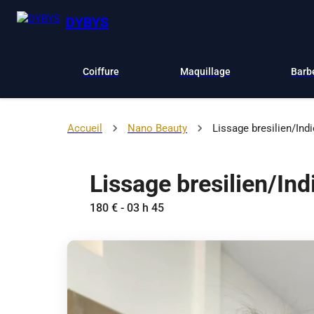
DYBYS
Coiffure
Maquillage
Barb
Accueil
Nano Beauty
Lissage bresilien/Ind
Lissage bresilien/In
180 € - 03 h 45