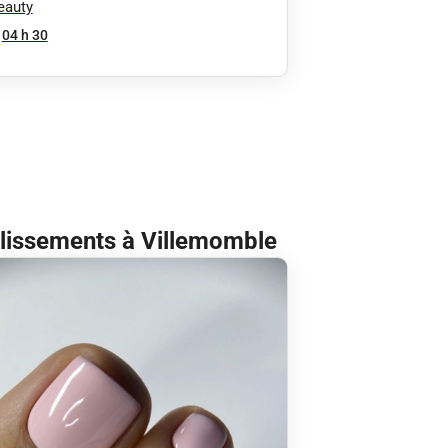
lien/indien/tanin/protéine
eauty
ux Extra longs (coccyx)
04 h 30
ablissements à Villemomble