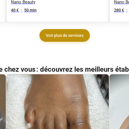
brési
Nano Beauty
Nano B
cheve
40 €
•
50 min
280 €
•
Voir plus de services
e chez vous : découvrez les meilleurs ét