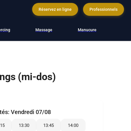
Réservez en ligne
Professionnels
ercing
Massage
Manucure
ongs (mi-dos)
ités:
Vendredi 07/08
:15
13:30
13:45
14:00