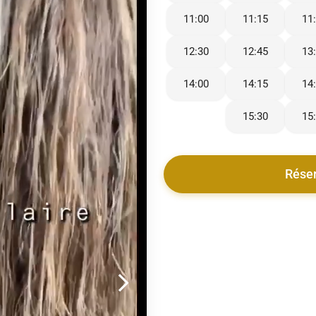
11:00
11:15
11
12:30
12:45
13
14:00
14:15
14
15:30
15
Rése