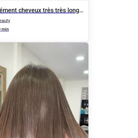
ément cheveux très très long
ais
eauty
 min