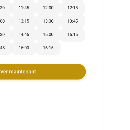
:30
11:45
12:00
12:15
:00
13:15
13:30
13:45
:30
14:45
15:00
15:15
:45
16:00
16:15
rver maintenant