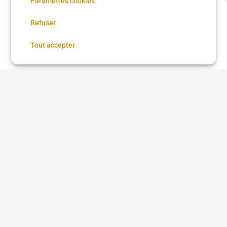
Paramètres cookies
Acompte de
51 €
Refuser
Réservez maintenant, réglez le reste sur place
Fulani Trial Knotless
Réserver
Tout accepter
Good Hair Family 20eme
Coupe + Barbe
80 €
•
03 h 00
Good Hair Family 20eme
15 €
•
30 min
Voir plus dans
Paris
Coupe femme
Coupe homme
Coloration
Brushing
Balayage
Lissage brésilien
Coiffure afro
Coiffure afro à proximité
Chignon
Taper
Low Taper
Coloration cheveux
Teinture cheveux
Barbe
Coiffeur
Barbier
Coiffure beauté Brasil