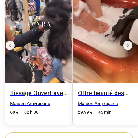
Tissage Ouvert avec
Offre beauté des
des mèches neuves
pieds femme
Maison Amyraparis
Maison Amyraparis
60 €
•
02 h 00
29.99 €
•
45 min