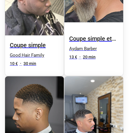
Coupe simple et
Coupe simple
dégradé
Aydam Barber
Good Hair Family
13 €
•
20 min
10 €
•
30 min