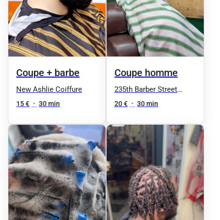
Coupe + barbe
Coupe homme
New Ashlie Coiffure
235th Barber Street
Nation
15 €
•
30 min
20 €
•
30 min