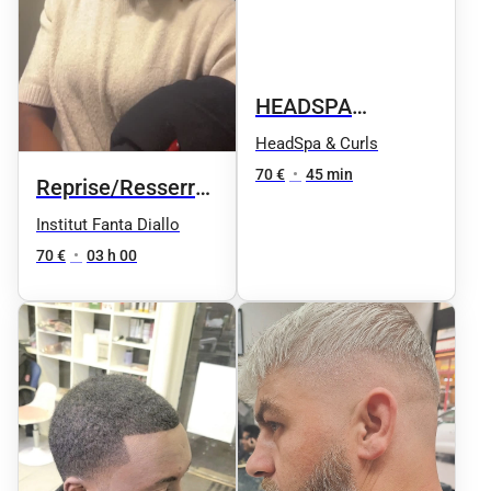
HEADSPA
cheveux locksé
HeadSpa & Curls
70 €
•
45 min
Reprise/Resserrage
entre 1 et 50 locks
Institut Fanta Diallo
70 €
•
03 h 00