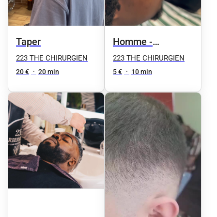
Taper
Homme -
Contours
223 THE CHIRURGIEN
223 THE CHIRURGIEN
20 €
•
20 min
5 €
•
10 min