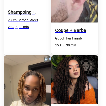
Shampoing +
Coupe + Coiffage
235th Barber Street
Nation
20 €
•
30 min
Coupe + Barbe
Good Hair Family
15 €
•
30 min