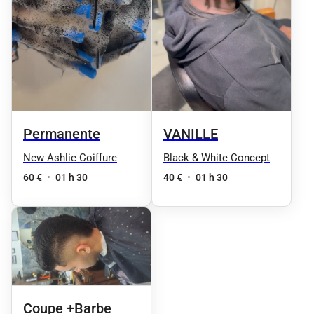
Permanente
VANILLE
New Ashlie Coiffure
Black & White Concept
60 €
•
01 h 30
40 €
•
01 h 30
Coupe +Barbe