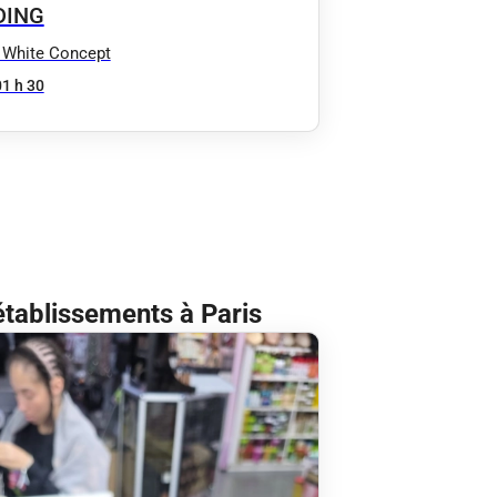
DING
 White Concept
01 h 30
établissements à Paris