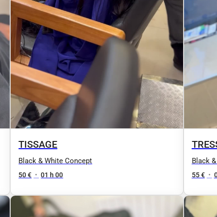
TISSAGE
TRES
Black & White Concept
Black &
50 €
•
01 h 00
55 €
•