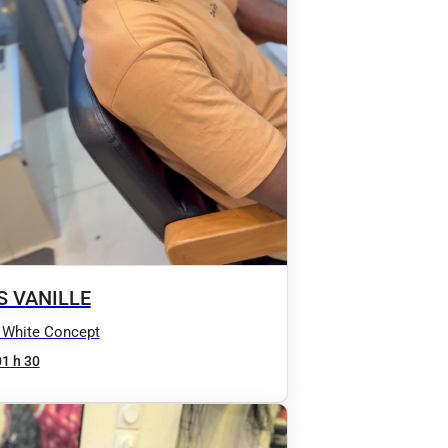
S VANILLE
 White Concept
01 h 30