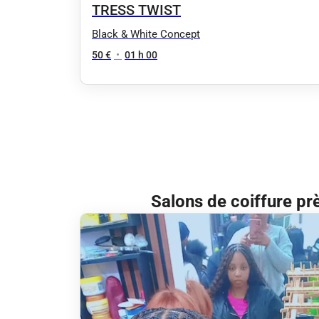
TRESS TWIST
Black & White Concept
50 €
•
01 h 00
Salons de coiffure pr