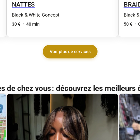
NATTES
BRAI
Black & White Concept
Black &
30 €
•
40 min
50 €
•
Voir plus de services
ès de chez vous : découvrez les meilleurs 