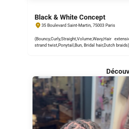
Black & White Concept
35 Boulevard Saint-Martin, 75003 Paris
(Bouncy,Curly,Straight,Volume,Wavy,Hair extens
strand twist,Ponytail,Bun, Bridal hair,Dutch braids
Découvr