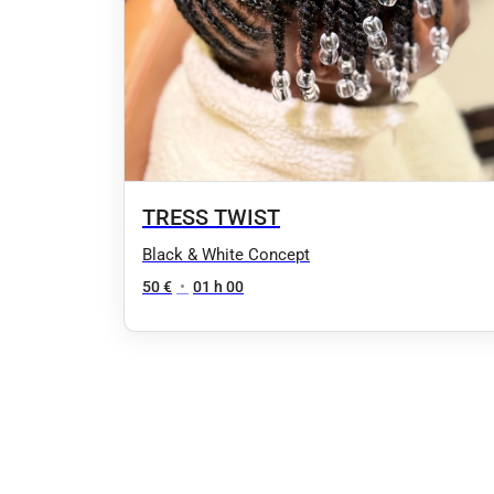
TRESS TWIST
Black & White Concept
50 €
•
01 h 00