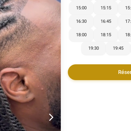
15:00
15:15
15
16:30
16:45
17
18:00
18:15
18
19:30
19:45
Rése