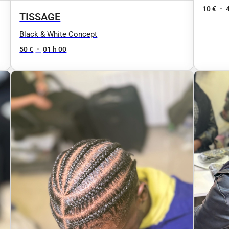
10 €
•
TISSAGE
Black & White Concept
50 €
•
01 h 00