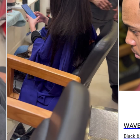
WAV
Black &