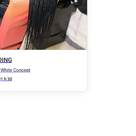
DING
 White Concept
01 h 30