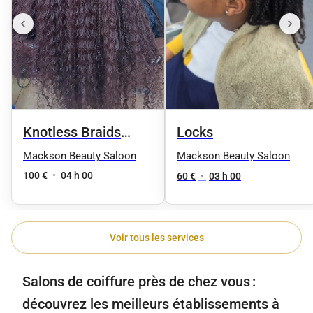
Knotless Braids
Locks
(tresses sans
Mackson Beauty Saloon
Mackson Beauty Saloon
nœuds)
100 €
•
04 h 00
60 €
•
03 h 00
Voir tous les services
Salons de coiffure près de chez vous :
découvrez les meilleurs établissements à