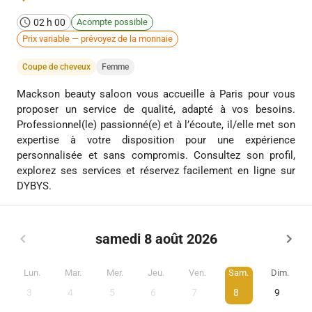
02 h 00
Acompte possible
Prix variable — prévoyez de la monnaie
Coupe de cheveux
Femme
Mackson beauty saloon vous accueille à Paris pour vous
proposer un service de qualité, adapté à vos besoins.
Professionnel(le) passionné(e) et à l’écoute, il/elle met son
expertise à votre disposition pour une expérience
personnalisée et sans compromis. Consultez son profil,
explorez ses services et réservez facilement en ligne sur
DYBYS.
samedi 8 août 2026
Lun.
Mar.
Mer.
Jeu.
Ven.
Sam.
Dim.
3
4
5
6
7
8
9