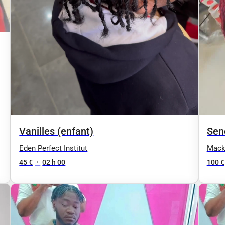
Vanilles (enfant)
Sen
Lon
Eden Perfect Institut
Mack
45 €
•
02 h 00
100 €