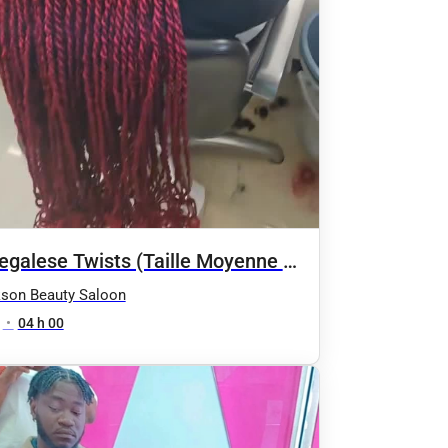
egalese Twists (Taille Moyenne /
gue)
son Beauty Saloon
•
04 h 00