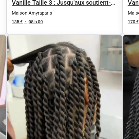
Vanille Taille 3 : Jusqu'aux soutient-
Vani
gorge
Maison Amyraparis
Mais
135 €
•
05 h 00
170 €