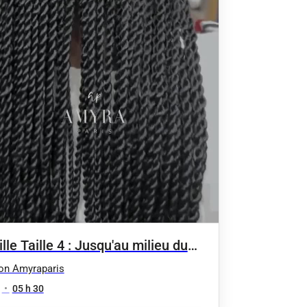
lle Taille 4 : Jusqu'au milieu du
on Amyraparis
•
05 h 30