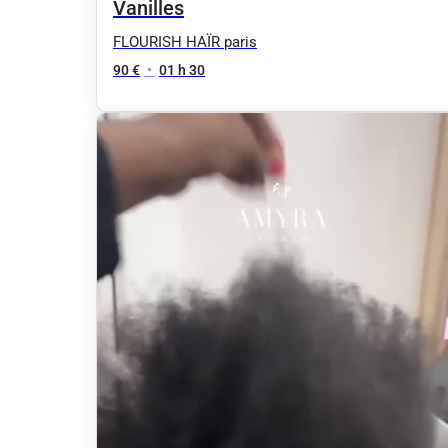
Vanilles
FLOURISH HAÏR paris
90 €
•
01 h 30