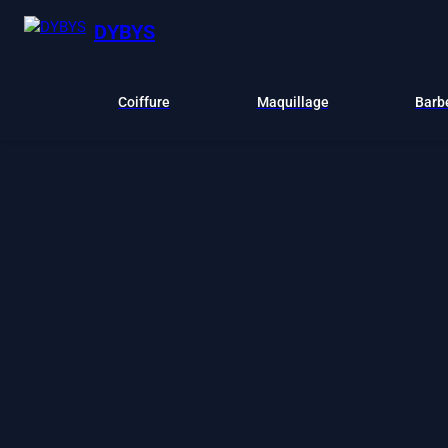
DYBYS
Coiffure
Maquillage
Barb