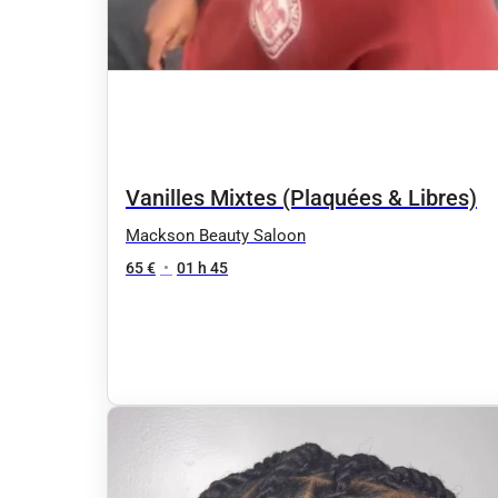
Vanilles Mixtes (Plaquées & Libres)
Mackson Beauty Saloon
65 €
•
01 h 45