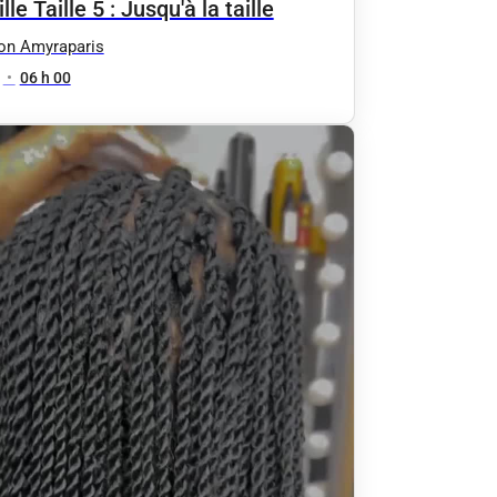
lle Taille 5 : Jusqu'à la taille
on Amyraparis
•
06 h 00