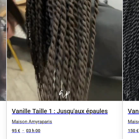
Vanille Taille 1 : Jusqu'aux épaules
Vani
dos
Maison Amyraparis
Mais
95 €
•
03 h 00
150 €