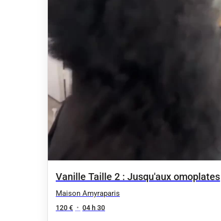
Vanille Taille 2 : Jusqu'aux omoplates
Maison Amyraparis
120 €
•
04 h 30