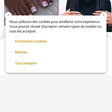
Nous utilisons des cookies pour améliorer votre expérience.
Vous pouvez choisir d'accepter certains types de cookies ou
tous les accepter.
French Pédicure +
TRESSES COLLÉES
Vernis semi-
Paramètres cookies
Kelly’s Coiffure
70.5 €
OU TWIST DEMIE-
Kelly’s Coiffure
permanent
30 €
•
30 min
Refuser
Annulation possible
TÊTE
15 €
•
30 min
Réserver
Tout accepter
Voir plus dans
Saint-Denis
Coupe femme
Coupe homme
Coloration
Brushing
Balayage
Lissage brésilien
Coiffure afro
Coiffure afro à proximité
Chignon
Taper
Low Taper
Coloration cheveux
Teinture cheveux
Barbe
Coiffeur