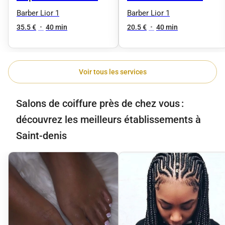
Permanent
Normal
Barber Lior 1
Barber Lior 1
35.5 €
•
40 min
20.5 €
•
40 min
Voir tous les services
Salons de coiffure près de chez vous :
découvrez les meilleurs établissements à
Saint-denis