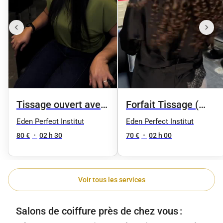
Tissage ouvert avec
Forfait Tissage (
frange
Coupe )
Eden Perfect Institut
Eden Perfect Institut
80 €
•
02 h 30
70 €
•
02 h 00
Voir tous les services
Salons de coiffure près de chez vous :