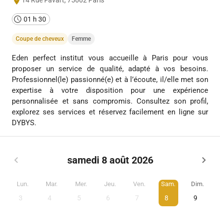
14 Rue Favart
,
75002
Paris
01 h 30
Coupe de cheveux
Femme
Eden perfect institut vous accueille à Paris pour vous
proposer un service de qualité, adapté à vos besoins.
Professionnel(le) passionné(e) et à l’écoute, il/elle met son
expertise à votre disposition pour une expérience
personnalisée et sans compromis. Consultez son profil,
explorez ses services et réservez facilement en ligne sur
DYBYS.
samedi 8 août 2026
Lun.
Mar.
Mer.
Jeu.
Ven.
Sam.
Dim.
3
4
5
6
7
8
9