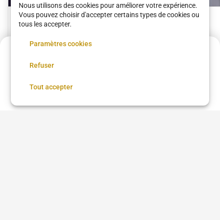
Nous utilisons des cookies pour améliorer votre expérience.
Vous pouvez choisir d'accepter certains types de cookies ou
Drainage
Pose de semi-
tous les accepter.
lymphatique
permanant
Sens et Beauté Lorette
Sens et Beauté Lorette
Paramètres cookies
90 €
•
45 min
29 €
•
30 min
90 €
Refuser
Annulation possible
Réserver
Tout accepter
Voir plus dans
Paris
Coupe femme
Coupe homme
Coloration
Brushing
Balayage
Lissage brésilien
Coiffure afro
Coiffure afro à proximité
Chignon
Taper
Low Taper
Coloration cheveux
Teinture cheveux
Barbe
Coiffeur
Barbier
Coiffure beauté Brasil
Questions fréquentes