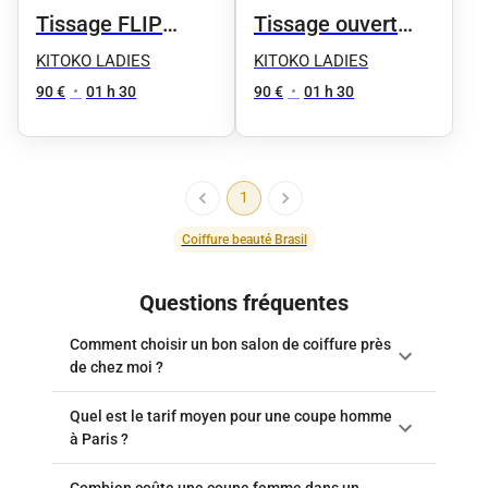
Tissage FLIP
Tissage ouvert
OVER BURMESE
FLIP OVER
KITOKO LADIES
KITOKO LADIES
90 €
•
01 h 30
90 €
•
01 h 30
1
Coiffure beauté Brasil
Questions fréquentes
Comment choisir un bon salon de coiffure près
de chez moi ?
Quel est le tarif moyen pour une coupe homme
à Paris ?
Combien coûte une coupe femme dans un