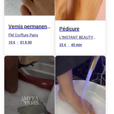
Vernis permanent
Pédicure
sur ongles de
FM Coiffure Paris
L’INSTANT BEAUTY
pieds
10 €
•
01 h 00
FANE
25 €
•
45 min