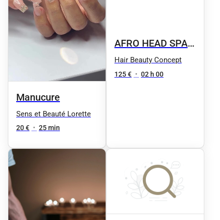
AFRO HEAD SPA
DETOX LOCKS
Hair Beauty Concept
125 €
•
02 h 00
Manucure
Sens et Beauté Lorette
20 €
•
25 min