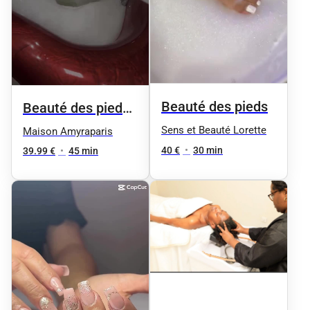
Beauté des pieds
Beauté des pieds
femme
Sens et Beauté Lorette
Maison Amyraparis
40 €
•
30 min
39.99 €
•
45 min