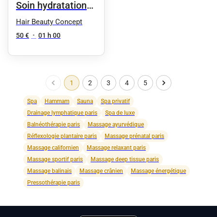
Soin hydratation
intense +
Hair Beauty Concept
massage crânien
50 €
•
01 h 00
1
2
3
4
5
Spa
Hammam
Sauna
Spa privatif
Drainage lymphatique paris
Spa de luxe
Balnéothérapie paris
Massage ayurvédique
Réflexologie plantaire paris
Massage prénatal paris
Massage californien
Massage relaxant paris
Massage sportif paris
Massage deep tissue paris
Massage balinais
Massage crânien
Massage énergétique
Pressothérapie paris