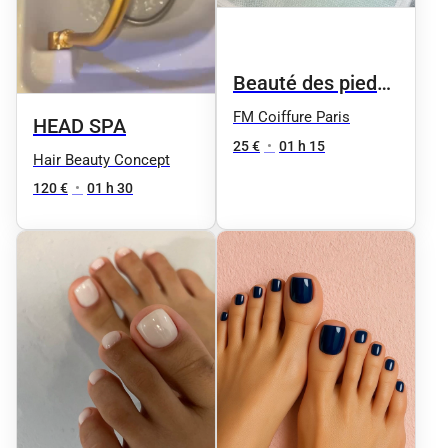
Beauté des pieds
femme
FM Coiffure Paris
HEAD SPA
25 €
•
01 h 15
Hair Beauty Concept
120 €
•
01 h 30