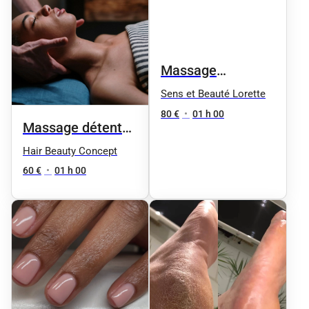
Massage
californien 1h
Sens et Beauté Lorette
80 €
•
01 h 00
Massage détente
corps complet
Hair Beauty Concept
60 €
•
01 h 00