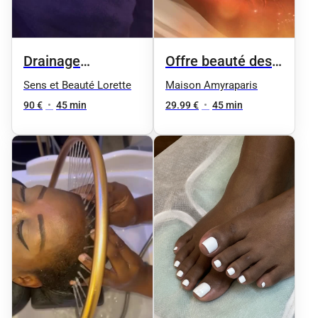
Drainage
Offre beauté des
lymphatique
pieds femme
Sens et Beauté Lorette
Maison Amyraparis
90 €
•
45 min
29.99 €
•
45 min