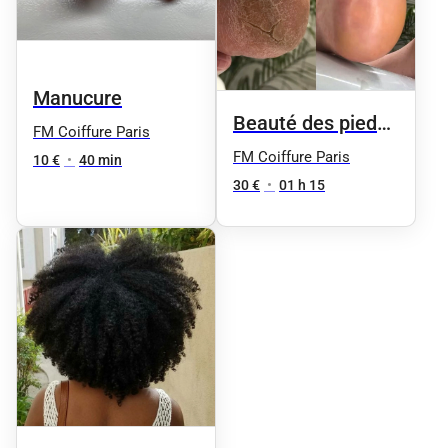
Manucure
Beauté des pieds
FM Coiffure Paris
homme
FM Coiffure Paris
10 €
•
40 min
30 €
•
01 h 15