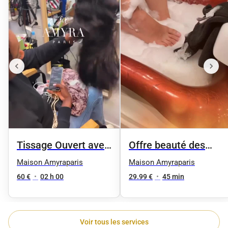
Tissage Ouvert avec
Offre beauté des
des mèches neuves
pieds femme
Maison Amyraparis
Maison Amyraparis
60 €
•
02 h 00
29.99 €
•
45 min
Voir tous les services