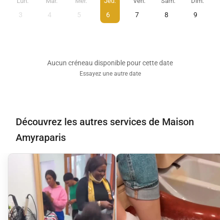
Lun.
Mar.
Mer.
Jeu.
Ven.
Sam.
Dim.
3
4
5
6
7
8
9
Aucun créneau disponible pour cette date
Essayez une autre date
Découvrez les autres services de Maison
Amyraparis