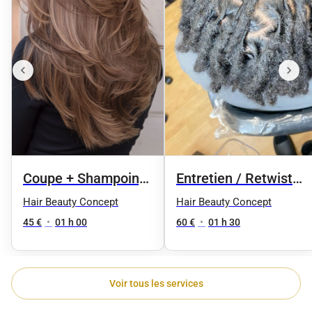
Coupe + Shampoing
Entretien / Retwist
+ Brushing
des locks
Hair Beauty Concept
Hair Beauty Concept
45 €
•
01 h 00
60 €
•
01 h 30
Voir tous les services