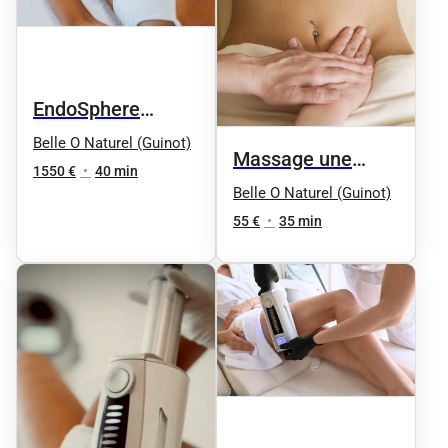
EndoSphere
Therapy - 18
Belle O Naturel (Guinot)
Massage une
séances :
1550 €
•
40 min
zone
Belle O Naturel (Guinot)
Compression par
55 €
•
35 min
vibrations bas ou
haut du corps 35
min