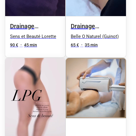
Drainage
Drainage
lymphatique
lymphatique
Sens et Beauté Lorette
Belle O Naturel (Guinot)
jambes légère
90 €
•
45 min
65 €
•
35 min
Manuel - 35 mn