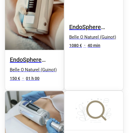
EndoSphere
Therapy - 12
Belle O Naturel (Guinot)
séances :
1080 €
•
40 min
Compression par
EndoSphere
vibrations bas ou
Therapy -
Belle O Naturel (Guinot)
haut du corps 35
Compression par
150 €
•
01 h 00
min
vibrations tout le
corps 50 min