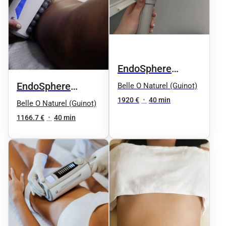
EndoSphere
Therapy - 24
EndoSphere
Belle O Naturel (Guinot)
séances :
1920 €
•
40 min
Therapy - 12
Belle O Naturel (Guinot)
Compression par
séances + soins
1166.7 €
•
40 min
vibrations bas ou
amincissants :
haut du corps 35
Compression par
min
vibrations bas ou
haut du corps 35
min