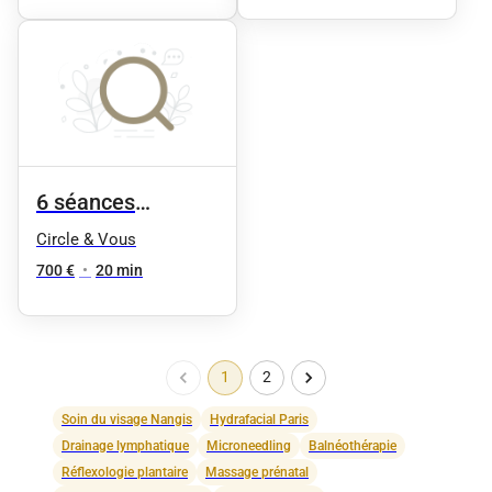
6 séances
minceur - 1 zone
Circle & Vous
du corps
700 €
•
20 min
1
2
Soin du visage Nangis
Hydrafacial Paris
Drainage lymphatique
Microneedling
Balnéothérapie
Réflexologie plantaire
Massage prénatal