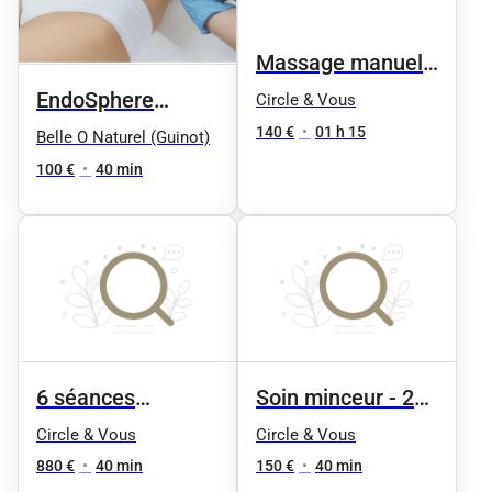
Massage manuel
drainage
EndoSphere
Circle & Vous
lymphatique
Therapy -
140 €
•
01 h 15
Belle O Naturel (Guinot)
Compression par
100 €
•
40 min
vibrations bas du
corps ou haut du
corps 35 min
6 séances
Soin minceur - 2
minceur - 2 zones
zones du corps
Circle & Vous
Circle & Vous
880 €
•
40 min
150 €
•
40 min