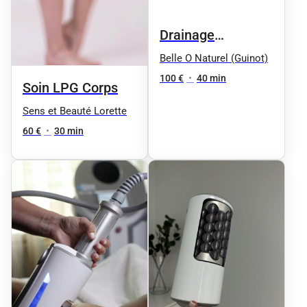
Drainage
lymphatique
Belle O Naturel (Guinot)
EndoSphere
100 €
•
40 min
Soin LPG Corps
Therapy -
Sens et Beauté Lorette
Compression par
60 €
•
30 min
vibrations bas du
corps 35 min