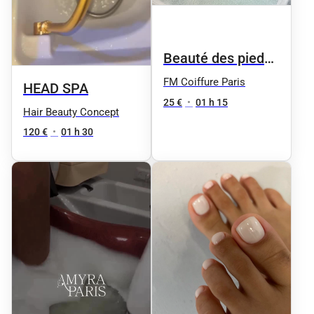
Beauté des pieds
femme
FM Coiffure Paris
HEAD SPA
25 €
•
01 h 15
Hair Beauty Concept
120 €
•
01 h 30