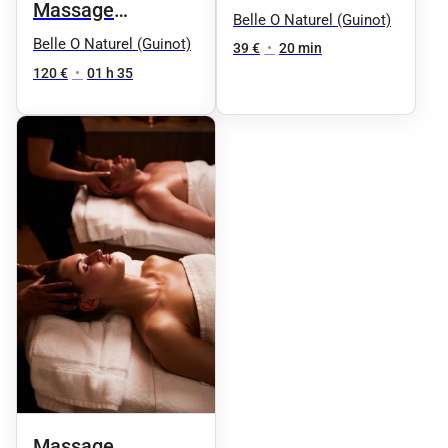
Massage
des callosités
Belle O Naturel (Guinot)
Signature corps et
Belle O Naturel (Guinot)
Callus PRO by OPI
39 €
•
20 min
visage
120 €
•
01 h 35
pendant le soin
visage 39€ au lieu
de 59€
Massage