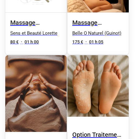
Massage
Massage
Signature en Duo
californien 1h
Belle O Naturel (Guinot)
Sens et Beauté Lorette
175 €
•
01 h 05
80 €
•
01 h 00
Option Traitement