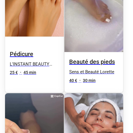
Pédicure
Beauté des pieds
L’INSTANT BEAUTY
FANE
Sens et Beauté Lorette
25 €
•
45 min
40 €
•
30 min