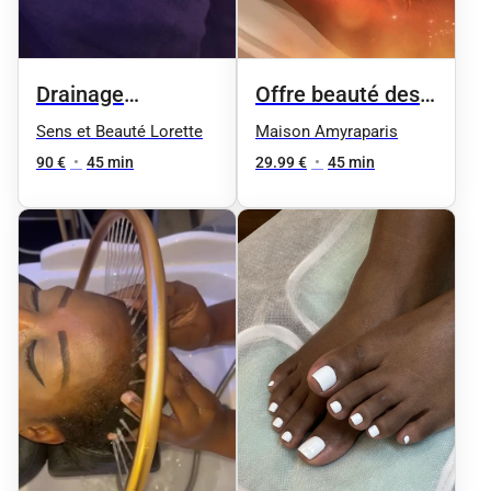
Drainage
Offre beauté des
lymphatique
pieds femme
Sens et Beauté Lorette
Maison Amyraparis
90 €
•
45 min
29.99 €
•
45 min