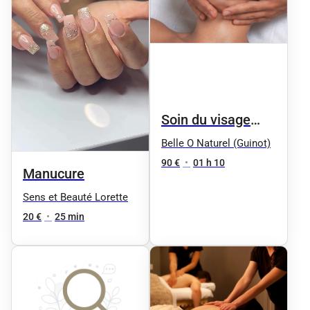
Soin du visage
"Aqua Phyt's" by
Belle O Naturel (Guinot)
Phyt's - Femme
90 €
•
01 h 10
Manucure
(Peaux normales
Sens et Beauté Lorette
à mixtes
20 €
•
25 min
déshydratées)