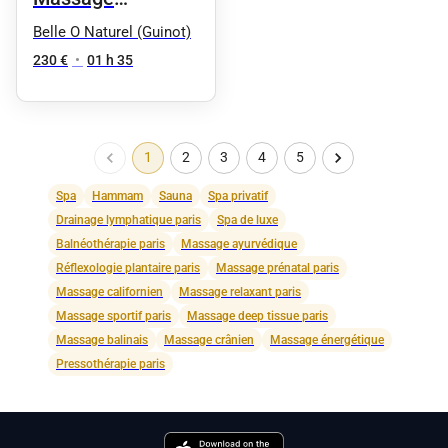
Signature en Duo
Belle O Naturel (Guinot)
90mn
230 €
•
01 h 35
1
2
3
4
5
Spa
Hammam
Sauna
Spa privatif
Drainage lymphatique paris
Spa de luxe
Balnéothérapie paris
Massage ayurvédique
Réflexologie plantaire paris
Massage prénatal paris
Massage californien
Massage relaxant paris
Massage sportif paris
Massage deep tissue paris
Massage balinais
Massage crânien
Massage énergétique
Pressothérapie paris